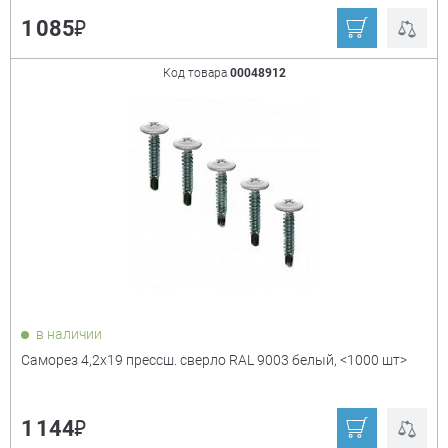
₽
1 085
Код товара
00048912
в наличии
Саморез 4,2х19 прессш. сверло RAL 9003 белый, <1000 шт>
₽
1 144