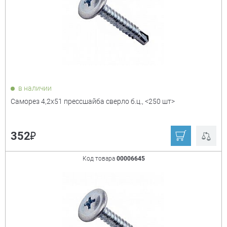
в наличии
Саморез 4,2х51 прессшайба сверло б.ц., <250 шт>
₽
352
Код товара
00006645