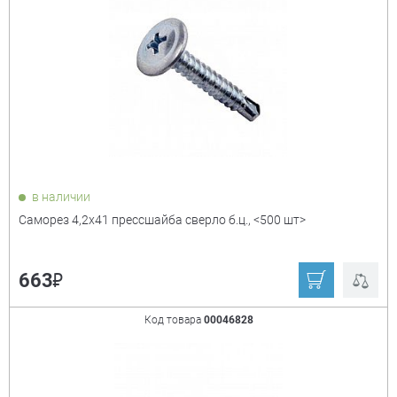
в наличии
Саморез 4,2х41 прессшайба сверло б.ц., <500 шт>
₽
663
Код товара
00046828