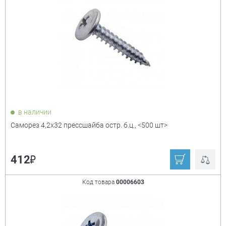
в наличии
Саморез 4,2х32 прессшайба остр. б.ц., <500 шт>
₽
412
Код товара
00006603