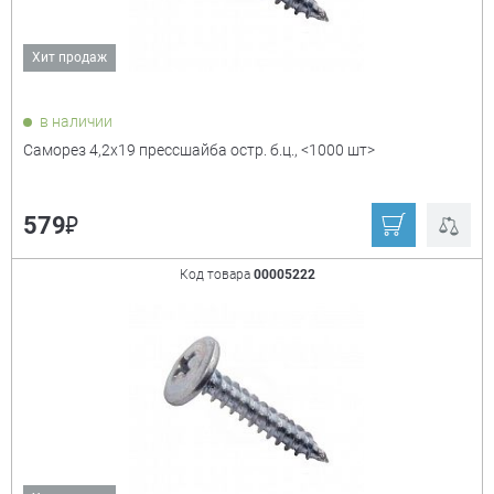
Хит продаж
в наличии
Саморез 4,2х19 прессшайба остр. б.ц., <1000 шт>
Цвет
+
₽
579
белый
белый цинк
графитовый серый
зелёный
Код товара
00005222
коричневый
коричневый шоколад
красное вино
красный
серо-коричневый
серый
синий
слоновая кость
темно-коричневый
ультрамарин