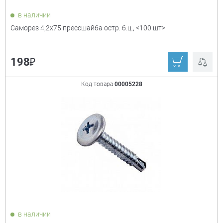
в наличии
Саморез 4,2х75 прессшайба остр. б.ц., <100 шт>
₽
198
Код товара
00005228
в наличии