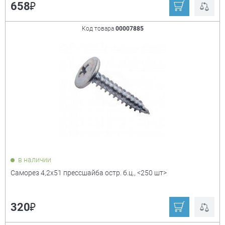
₽
658
Код товара
00007885
в наличии
Саморез 4,2х51 прессшайба остр. б.ц., <250 шт>
₽
320