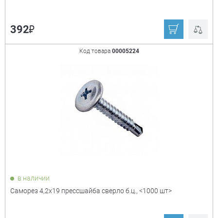
₽
392
Код товара
00005224
в наличии
Саморез 4,2х19 прессшайба сверло б.ц., <1000 шт>