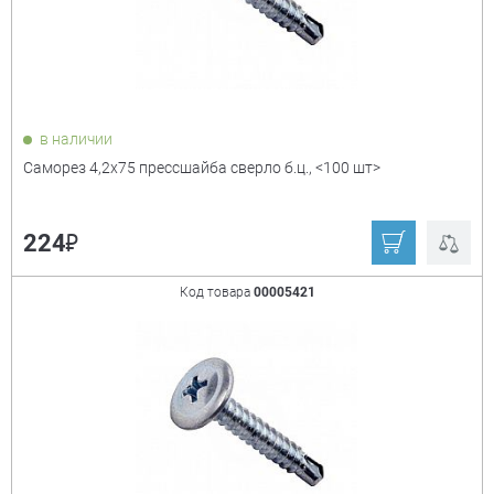
в наличии
Саморез 4,2х75 прессшайба сверло б.ц., <100 шт>
₽
224
Код товара
00005421