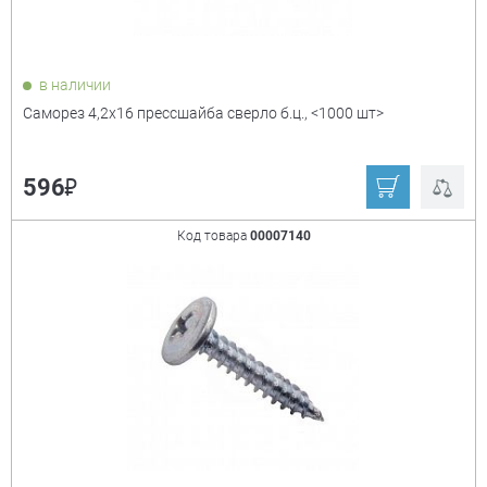
в наличии
Саморез 4,2х16 прессшайба сверло б.ц., <1000 шт>
₽
596
Код товара
00007140