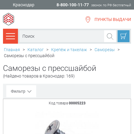
Краснодар
8-800-100-11-77
звонок по РФ бесплатный
ПУНКТЫ ВЫДАЧИ
всё для
ремонта
Каталог товаров
Главная
>
Каталог
>
Крепёж и такелаж
>
Саморезы
>
Саморезы с прессшайбой
Саморезы с прессшайбой
(Найдено товаров в Краснодар: 169)
Фильтр
Код товара
00005223
Сорт. по:
Цене
Популярности
Цена:
+