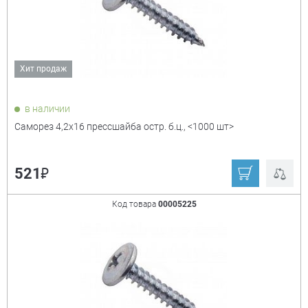
₽
Хит продаж
Показать только
в наличии
товары в наличии
Саморез 4,2х16 прессшайба остр. б.ц., <1000 шт>
₽
521
Диаметр
+
Код товара
00005225
Длина
+