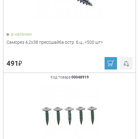
в наличии
Саморез 4,2х38 прессшайба остр. б.ц., <500 шт>
₽
491
Код товара
00048919