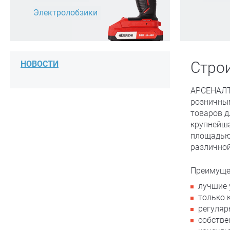
Электролобзики
Стро
НОВОСТИ
АРСЕНАЛТ
розничным
товаров д
крупнейш
площадью 
различной
Преимуще
лучшие 
только 
регуляр
собстве