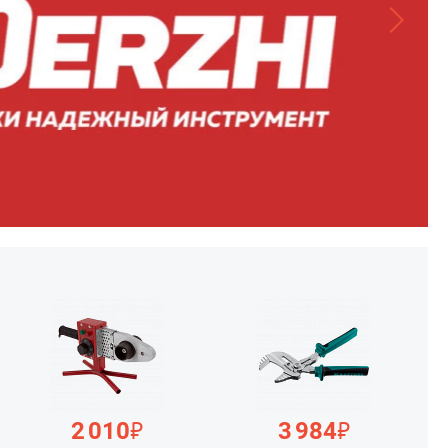
₽
₽
2 010
3 984