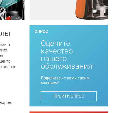
алы
ОПРОС
Оцените
ыми и
качество
угих
Мы
нашего
центр
обслуживания!
 товаров
Поделитесь с нами своим
мнением!
ПРОЙТИ ОПРОС
варов;