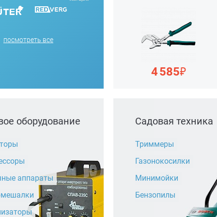
посмотреть все
₽
4 585
вое оборудование
Садовая техника
аторы
Триммеры
ессоры
Газонокосилки
чные аппараты
Минимойки
омешалки
Бензопилы
лизаторы