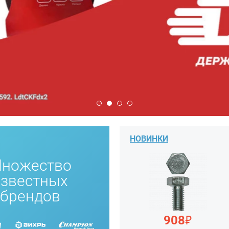
НОВИНКИ
ножество
известных
брендов
₽
908