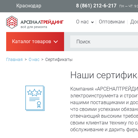
8 (861) 212-6-217
Краснодар
ПН — ЧТ: 9:
О нас
Оптовикам
До
всё для ремонта
Каталог товаров
+
Главная
>
О нас
>
Сертификаты
Наши сертифик
Компания «АРСЕНАЛТРЕЙДИН
электроинструмента и строи
нашими поставщиками и дос
что своими успехами обязан
отвечающий высоким требов
своим клиентам технику по
обслуживание и дарить фир