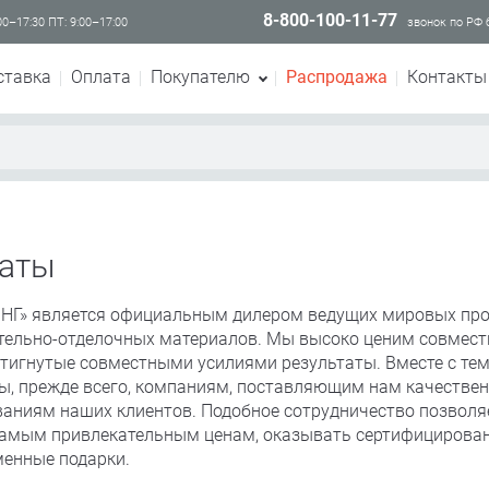
8-800-100-11-77
00–17:30 ПТ: 9:00–17:00
звонок по РФ
ставка
Оплата
Покупателю
Распродажа
Контакты
аты
Г» является официальным дилером ведущих мировых про
тельно-отделочных материалов. Мы высоко ценим совмест
тигнутые совместными усилиями результаты. Вместе с те
ы, прежде всего, компаниям, поставляющим нам качествен
аниям наших клиентов. Подобное сотрудничество позволя
 самым привлекательным ценам, оказывать сертифицирова
менные подарки.