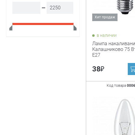
Хит продаж
в наличии
Лампа накаливан
Калашниково 75 Вт
Е27
₽
38
Код товара
000