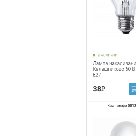
в наличии
Лампа накаливан
Калашниково 60 Вт
Е27
₽
38
Код товара
001