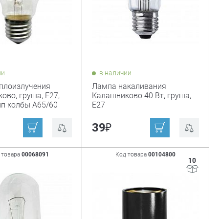
ии
в наличии
плоизлучения
Лампа накаливания
ово, груша, Е27,
Калашниково 40 Вт, груша,
ип колбы А65/60
Е27
₽
39
 товара
00068091
Код товара
00104800
10