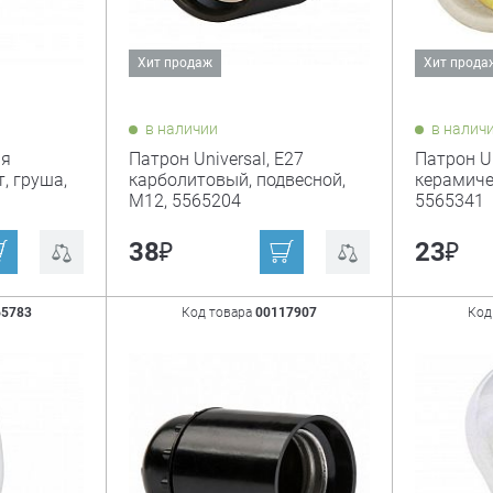
Хит продаж
Хит прода
в наличии
в налич
ия
Патрон Universal, Е27
Патрон Un
, груша,
карболитовый, подвесной,
керамиче
М12, 5565204
5565341
₽
₽
38
23
65783
Код товара
00117907
Код