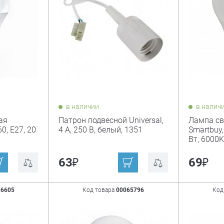
в наличии
в налич
ая
Патрон подвесной Universal,
Лампа св
0, Е27, 20
4 А, 250 В, белый, 1351
Smartbuy,
Вт, 6000K
₽
₽
63
69
86605
Код товара
00065796
Код