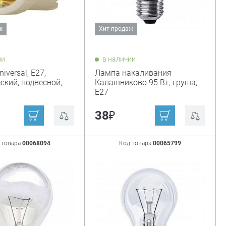
ж
Хит продаж
ии
в наличии
iversal, Е27,
Лампа накаливания
ский, подвесной,
Калашниково 95 Вт, груша,
Е27
₽
38
 товара
00068094
Код товара
00065799