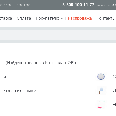
8-800-100-11-77
00–17:30 ПТ: 9:00–17:00
звонок по РФ
ставка
Оплата
Покупателю
Распродажа
Контакты
е
(Найдено товаров в Краснодар: 249)
оры
С
ые светильники
Д
Н