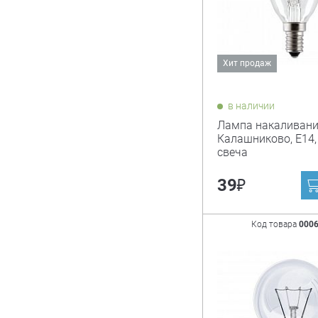
Хит продаж
в наличии
Лампа накаливан
Калашниково, Е14, 
свеча
₽
39
Код товара
000