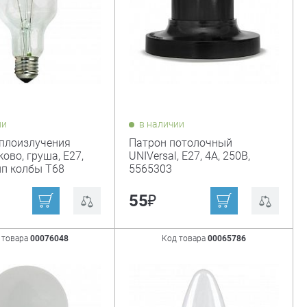
ии
в наличии
плоизлучения
Патрон потолочный
ово, груша, Е27,
UNIVersal, Е27, 4А, 250В,
ип колбы Т68
5565303
₽
55
 товара
00076048
Код товара
00065786