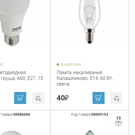
ии
в наличии
етодиодная
Лампа накаливания
 груша, A60, Е27, 15
Калашниково, E14, 60 Вт,
свеча
₽
40
 товара
00086606
Код товара
00069153
15