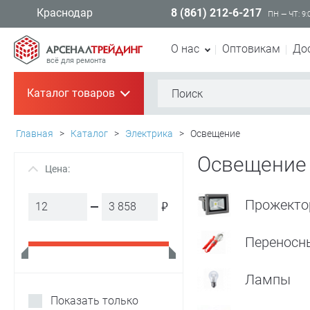
8 (861) 212-6-217
Краснодар
ПН — ЧТ: 9:
О нас
Оптовикам
До
всё для ремонта
Каталог товаров
+
Главная
>
Каталог
>
Электрика
>
Освещение
Освещени
Цена:
+
Прожект
₽
Переносн
Лампы
Показать только