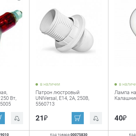
в наличии
в налич
ая,
Патрон люстровый
Лампа н
250 Вт,
UNIVersal, Е14, 2А, 250В,
Калашник
05005
5560713
₽
₽
21
40
69010
Код товара
00075830
Код