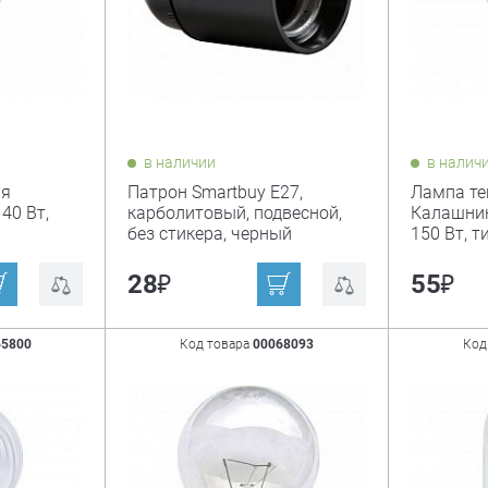
в наличии
в налич
ия
Патрон Smartbuy Е27,
Лампа те
40 Вт,
карболитовый, подвесной,
Калашник
без стикера, черный
150 Вт, т
₽
₽
28
55
65800
Код товара
00068093
Код