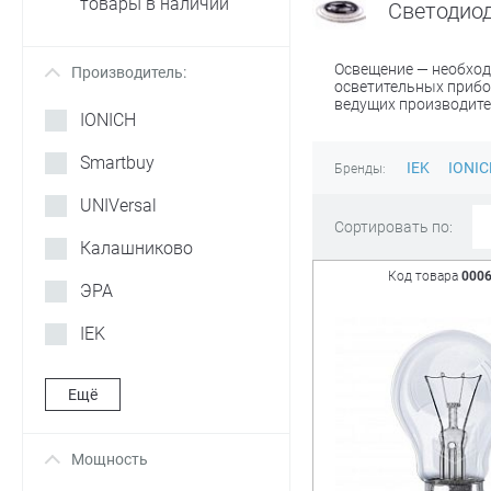
товары в наличии
Светодио
Освещение — необход
Производитель:
+
осветительных прибо
ведущих производите
IONICH
Smartbuy
IEK
IONIC
Бренды:
UNIVersal
Сортировать по:
Калашниково
Код товара
000
ЭРА
IEK
Ещё
Мощность
+