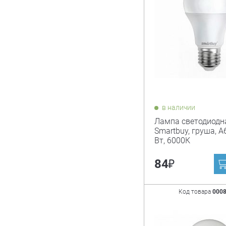
в наличии
Лампа светодиодн
Smartbuy, груша, А6
Вт, 6000К
₽
84
Код товара
000