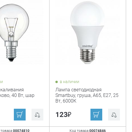
ии
в наличии
акаливания
Лампа светодиодная
ово, 40 Вт, шар
Smartbuy, груша, А65, Е27, 25
Вт, 6000К
₽
123
 товара
00074810
Код товара
00074846