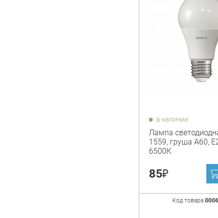
в наличии
Лампа светодиодн
1559, груша А60, Е2
6500К
₽
85
Код товара
000