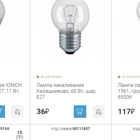
в наличии
в налич
ая IONICH
Лампа накаливания
Лампа св
7, 11 Вт,
Калашниково, 60 Вт, шар,
1561, гру
Е27
6500К
₽
₽
36
117
69154
Код товара
00111857
Код
15