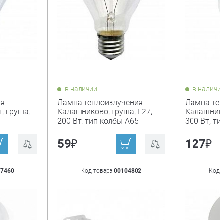
в наличии
в налич
ия
Лампа теплоизлучения
Лампа те
, груша,
Калашниково, груша, Е27,
Калашник
200 Вт, тип колбы А65
300 Вт, т
₽
₽
59
127
27460
Код товара
00104802
Код