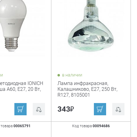
ии
в наличии
етодиодная IONICH
Лампа инфракрасная,
ша А60, Е27, 20 Вт,
Калашниково, Е27, 250 Вт,
R127, 8105001
₽
343
 товара
00065791
Код товара
00094686