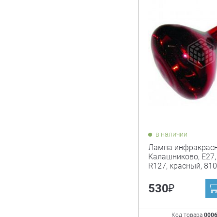
в наличии
Лампа инфракрасн
Калашниково, Е27, 
R127, красный, 81
₽
530
Код товара
000