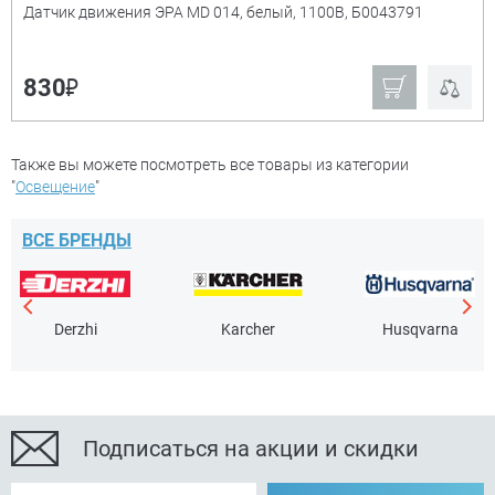
Датчик движения ЭРА MD 014, белый, 1100В, Б0043791
Производитель:
+
₽
830
IONICH
Smartbuy
UNIVersal
Калашниково
Также вы можете посмотреть все товары из категории
"
Освещение
"
ЭРА
IEK
ВСЕ БРЕНДЫ
Ещё
Мощность
+
Derzhi
Karcher
Husqvarna
Подписаться на акции и скидки