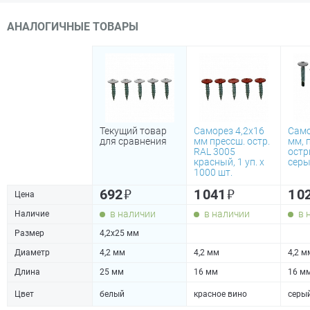
АНАЛОГИЧНЫЕ ТОВАРЫ
Текущий товар
Саморез 4,2х16
Само
для сравнения
мм прессш. остр.
мм, 
RAL 3005
остр
красный, 1 уп. х
серы
1000 шт.
₽
₽
692
1 041
1 0
Цена
в наличии
в наличии
в 
Наличие
Размер
4,2х25 мм
Диаметр
4,2 мм
4,2 мм
4,2 м
Длина
25 мм
16 мм
16 м
Цвет
белый
красное вино
серы