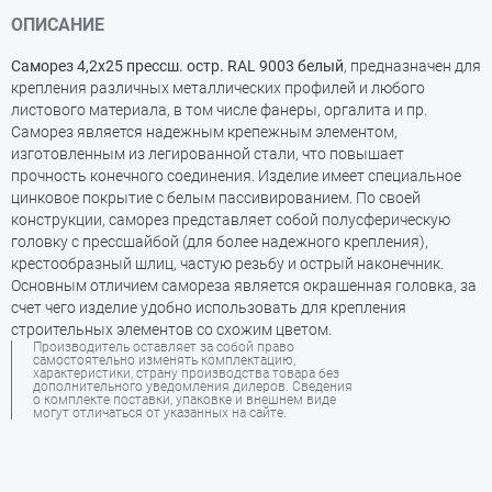
ОПИСАНИЕ
Саморез 4,2х25 прессш. остр. RAL 9003 белый
, предназначен для
крепления различных металлических профилей и любого
листового материала, в том числе фанеры, оргалита и пр.
Саморез является надежным крепежным элементом,
изготовленным из легированной стали, что повышает
прочность конечного соединения. Изделие имеет специальное
цинковое покрытие с белым пассивированием. По своей
конструкции, саморез представляет собой полусферическую
головку с прессшайбой (для более надежного крепления),
крестообразный шлиц, частую резьбу и острый наконечник.
Основным отличием самореза является окрашенная головка, за
счет чего изделие удобно использовать для крепления
строительных элементов со схожим цветом.
Производитель оставляет за собой право
самостоятельно изменять комплектацию,
характеристики, страну производства товара без
дополнительного уведомления дилеров. Сведения
о комплекте поставки, упаковке и внешнем виде
могут отличаться от указанных на сайте.