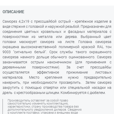
ОПИСАНИЕ
Саморез 4,2х19 с прессшайбой острый - крепёжное изделие в
виде стержня с головкой и наружной резьбой. Предназначен для
соединения цветных кровельных и фасадных материалов с
поверхностями из металла или дерева. Выбранный цвет
головки маскирует саморез на листе. Головка самореза
окрашена высококачественной полимерной краской RAL тон
9003 "сигнально белый". Срок службы такого окрашенного
самореза намного дольше обычного оцинкованного. Саморез
заканчивается острым наконечником (для применения с
деревянными поверхностями). За счет прессшайбы
осуществляется эффективное прижимание листовых
материалов. Место крепления нужно предварительно
накернить, при необходимости просверлить. Затем саморез
закрутить с помощью отвертки или специальной насадки на
дрель
с крестообразным шлицем. Комбинируется с дюбелем.
Производитель оставляет за собой право
самостоятельно изменять комплектацию,
характеристики, страну производства товара без
дополнительного уведомления дилеров. Сведения
о комплекте поставки, упаковке и внешнем виде