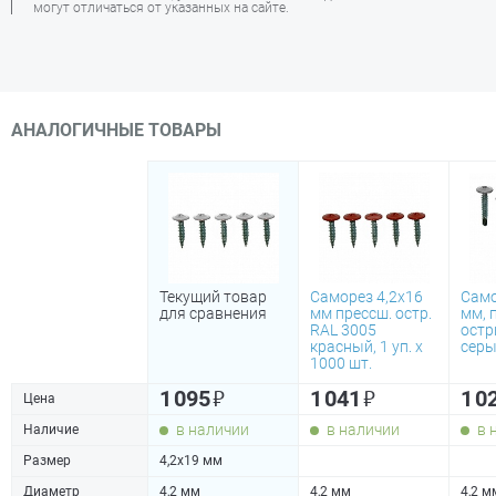
могут отличаться от указанных на сайте.
АНАЛОГИЧНЫЕ ТОВАРЫ
Текущий товар
Саморез 4,2х16
Само
для сравнения
мм прессш. остр.
мм, 
RAL 3005
остр
красный, 1 уп. х
серы
1000 шт.
₽
₽
1 095
1 041
1 0
Цена
в наличии
в наличии
в 
Наличие
Размер
4,2х19 мм
Диаметр
4,2 мм
4,2 мм
4,2 м