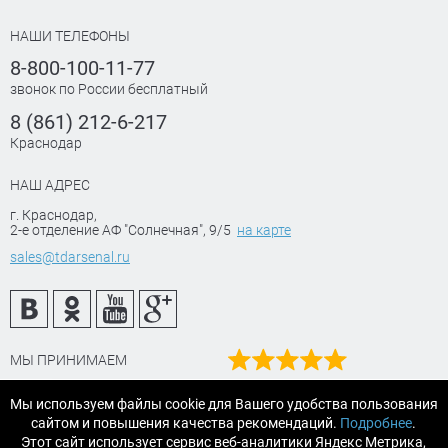
НАШИ ТЕЛЕФОНЫ
8-800-100-11-77
звонок по России бесплатный
8 (861) 212-6-217
Краснодар
НАШ АДРЕС
г. Краснодар
,
2-е отделение АФ "Солнечная", 9/5
на карте
sales@tdarsenal.ru
МЫ ПРИНИМАЕМ
Наш рейтинг
Мы используем файлы cookie для Вашего удобства пользования
на Яндекс маркет
×
сайтом и повышения качества рекомендаций.
Подробнее
.
Читайте отзывы
Этот сайт использует сервис веб-аналитики Яндекс Метрика,
Этот товар купили 8 человек