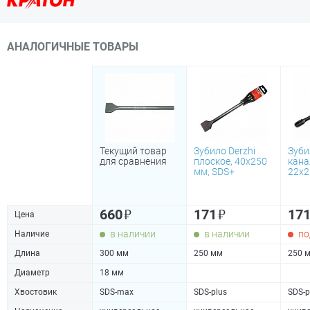
АНАЛОГИЧНЫЕ ТОВАРЫ
Текущий товар
Зубило Derzhi
Зуби
для сравнения
плоское, 40х250
кана
мм, SDS+
22х2
₽
₽
660
171
17
Цена
в наличии
в наличии
по
Наличие
Длина
300 мм
250 мм
250 
Диаметр
18 мм
Хвостовик
SDS-max
SDS-plus
SDS-p