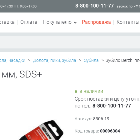
8-800-100-11-77
00–17:30 ПТ: 9:00–17:00
звонок по РФ
ставка
Оплата
Покупателю
Распродажа
Контакты
рла, насадки
>
Долота, пики, зубила
>
Зубила
>
Зубило Derzhi пл
0 мм, SDS+
в наличии
Срок поставки и цену уточн
по тел.:
8-800-100-11-77
Артикул:
8306-19
Код товара:
00096304