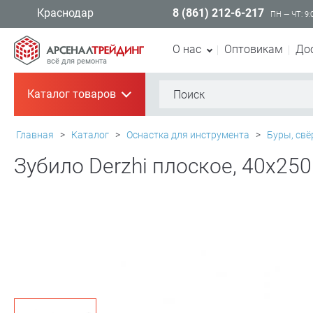
8 (861) 212-6-217
Краснодар
ПН — ЧТ: 9:
О нас
Оптовикам
До
всё для ремонта
Каталог товаров
+
Главная
>
Каталог
>
Оснастка для инструмента
>
Буры, свё
Зубило Derzhi плоское, 40х25