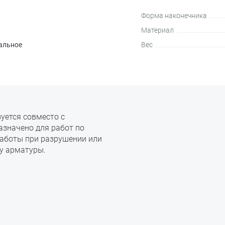
Форма наконечника
Материал
альное
Вес
зуется совместо с
азначено для работ по
работы при разрушении или
ку арматуры.