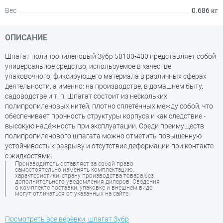
Вес
0.686 кг
ОПИСАНИЕ
Шпагат полипропиленовый Зубр 50100-400 представляет собой
универсальное средство, используемое в качестве
упаковочного, фиксирующего материала в различных сферах
деятельности, а именно: на производстве, в домашнем быту,
садоводстве и т. п. Шпагат состоит из нескольких
полипропиленовых нитей, плотно сплетённых между собой, что
обеспечивает прочность структуры корпуса и как следствие -
высокую надёжность при эксплуатации. Среди преимуществ
полипропиленового шпагата можно отметить повышенную
устойчивость к разрыву и отсутствие деформации при контакте
с жидкостями.
Производитель оставляет за собой право
самостоятельно изменять комплектацию,
характеристики, страну производства товара без
дополнительного уведомления дилеров. Сведения
о комплекте поставки, упаковке и внешнем виде
могут отличаться от указанных на сайте.
Посмотреть все верёвки, шпагат Зубр