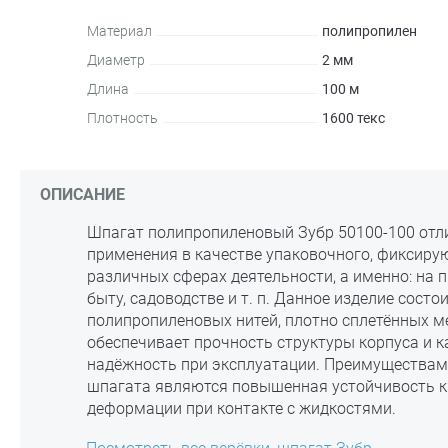
Материал
полипропилен
Диаметр
2 мм
Длина
100 м
Плотность
1600 текс
ОПИСАНИЕ
Шпагат полипропиленовый Зубр 50100-100 отл
применения в качестве упаковочного, фиксиру
различных сферах деятельности, а именно: на 
быту, садоводстве и т. п. Данное изделие состо
полипропиленовых нитей, плотно сплетённых ме
обеспечивает прочность структуры корпуса и к
надёжность при эксплуатации. Преимуществам
шпагата являются повышенная устойчивость к 
деформации при контакте с жидкостями.