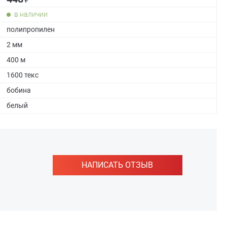
в наличии
полипропилен
2 мм
400 м
1600 текс
бобина
белый
НАПИСАТЬ ОТЗЫВ