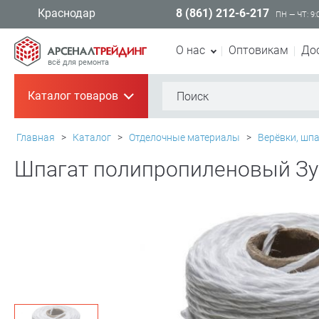
8 (861) 212-6-217
Краснодар
ПН — ЧТ: 9:
О нас
Оптовикам
До
всё для ремонта
Каталог товаров
+
Главная
>
Каталог
>
Отделочные материалы
>
Верёвки, шп
Шпагат полипропиленовый Зуб