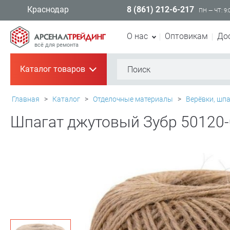
8 (861) 212-6-217
Краснодар
ПН — ЧТ: 9:
О нас
Оптовикам
До
всё для ремонта
Каталог товаров
+
Главная
>
Каталог
>
Отделочные материалы
>
Верёвки, шп
Шпагат джутовый Зубр 50120-0