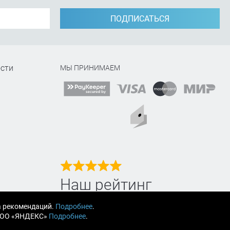
ПОДПИСАТЬСЯ
сти
МЫ ПРИНИМАЕМ
Наш рейтинг
на Яндекс маркет
а рекомендаций.
Подробнее
.
 ООО «ЯНДЕКС»
Подробнее
.
Читайте отзывы