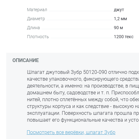
Материал
джут
Диаметр
1,2 мм
Длина
90 м
Плотность
1200 текс
ОПИСАНИЕ
Шпагат джутовый Зубр 50120-090 отлично подх
качестве упаковочного, фиксирующего средств
деятельности, а именно: на производстве, в п
домашнем быту, садоводстве и т. п. Приспособл
нитей, плотно сплетённых между собой, что об
структуры корпуса и как следствие - высокую 
эксплуатации. Поверхность шпагата прошла пр
повышает его функциональные качества и усто
Посмотреть все верёвки, шпагат Зубр