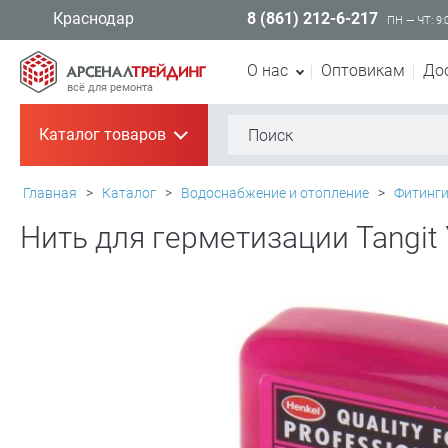
8 (861) 212-6-217
Краснодар
ПН — ЧТ: 9:
О нас
Оптовикам
До
всё для ремонта
Каталог товаров
+
Главная
>
Каталог
>
Водоснабжение и отопление
>
Фитинг
Нить для герметизации Tangit 