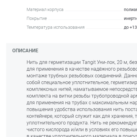
Материал корпуса
полиа
Покрытие
инерт
Температура использования
до +1
ОПИСАНИЕ
Нить для герметизации Tangit Уни-лок, 20 м, б
для применения в качестве надёжного резьбов
монтаже трубных резьбовых соединений. Данно
собой специальное уплотнительное, герметизи
комплексных нитей, наматываемое непосредств
комплекта на витки резьбы трубопроводной ар
для применения на трубах с максимальным на
повышения удобства использования нить пост
контейнере, который служит как для хранения, 
уплотнительного продукта. Нить не рекомендуе
чистого кислорода и/или в условиях его повыш
в качестве уплотнительного материала в прису