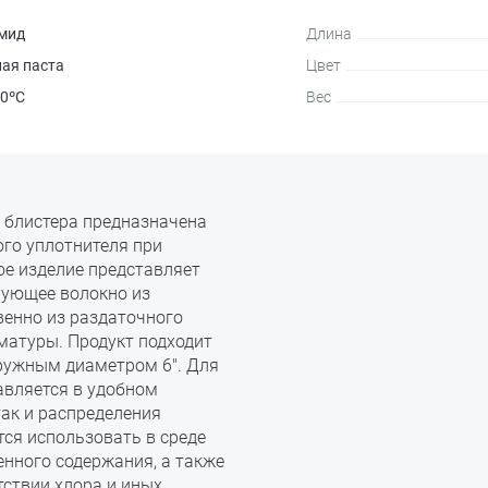
мид
Длина
ная паста
Цвет
30ºC
Вес
ез блистера предназначена
ого уплотнителя при
е изделие представляет
рующее волокно из
енно из раздаточного
матуры. Продукт подходит
ружным диаметром 6". Для
авляется в удобном
так и распределения
тся использовать в среде
енного содержания, а также
тствии хлора и иных