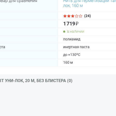
овар для сравнения
Нить для герметизации Tan
лок, 160 м
(24)
₽
1 719
в наличии
полиамид
ста
инертная паста
до +130ºC
160 м
УНИ-ЛОК, 20 М, БЕЗ БЛИСТЕРА (0)