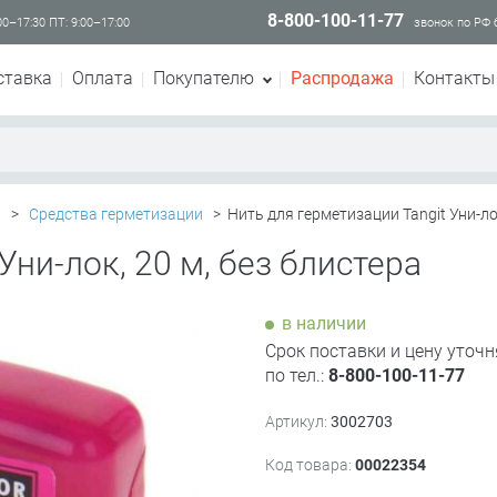
8-800-100-11-77
00–17:30 ПТ: 9:00–17:00
звонок по РФ
ставка
Оплата
Покупателю
Распродажа
Контакты
и
>
Средства герметизации
>
Нить для герметизации Tangit Уни-лок
Уни-лок, 20 м, без блистера
в наличии
Срок поставки и цену уточн
по тел.:
8-800-100-11-77
Артикул:
3002703
Код товара:
00022354