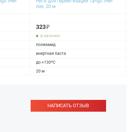
git Уни-
Нить для герметизации Tangit Уни-
лок, 20 м
₽
323
в наличии
полиамид
инертная паста
до +130ºC
20 м
НАПИСАТЬ ОТЗЫВ