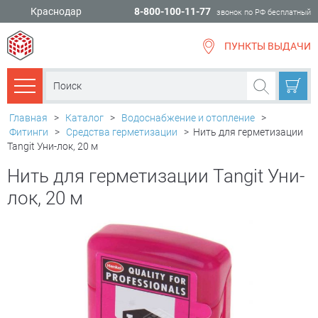
Краснодар
8-800-100-11-77
звонок по РФ бесплатный
ПУНКТЫ ВЫДАЧИ
всё для
ремонта
Каталог товаров
Главная
>
Каталог
>
Водоснабжение и отопление
>
Фитинги
>
Средства герметизации
>
Нить для герметизации
Tangit Уни-лок, 20 м
Нить для герметизации Tangit Уни-
лок, 20 м