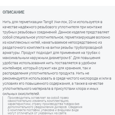
ОПИСАНИЕ
Нить для герметизации Tangit Уни-лок, 20 м используется в
качестве надёжного резьбового уплотнителя при монтаже
трубных резьбовых соединений. Данное изделие представляет
собой специальное уплотнительное, герметизирующее волокно
из комплексных нитей, наматываемое непосредственно из
раздаточного комплекта на витки резьбы трубопроводной
арматуры. Продукт подходит для применения на трубах с
максимальным наружным диаметром 6". Для повышения
удобства использования нить поставляется в удобном
контейнере, который служит как для хранения, так и
распределения уплотнительного продукта. Нить не
рекомендуется использовать в среде чистого кислорода и/или в
условиях его повышенного содержания, а также в качестве
уплотнительного материала в присутствии хлора и иных
сильных окислителей.
Производитель оставляет за собой право
самостоятельно изменять комплектацию,
характеристики, страну производства товара без
дополнительного уведомления дилеров. Сведения
о комплекте поставки, упаковке и внешнем виде
могут отличаться от указанных на сайте.