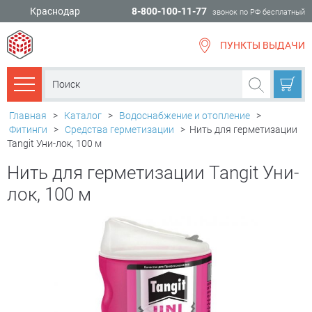
Краснодар
8-800-100-11-77
звонок по РФ бесплатный
ПУНКТЫ ВЫДАЧИ
всё для
ремонта
Каталог товаров
Главная
>
Каталог
>
Водоснабжение и отопление
>
Фитинги
>
Средства герметизации
>
Нить для герметизации
Tangit Уни-лок, 100 м
Нить для герметизации Tangit Уни-
лок, 100 м