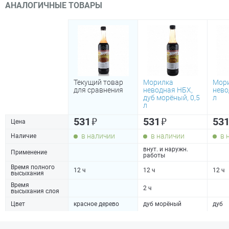
АНАЛОГИЧНЫЕ ТОВАРЫ
Текущий товар
Морилка
Мор
для сравнения
неводная НБХ,
нево
дуб морёный, 0,5
л
л
₽
₽
531
531
53
Цена
в наличии
в наличии
в 
Наличие
внут. и наружн.
Применение
работы
Время полного
12 ч
12 ч
12 ч
высыхания
Время
2 ч
высыхания слоя
Цвет
красное дерево
дуб морёный
дуб