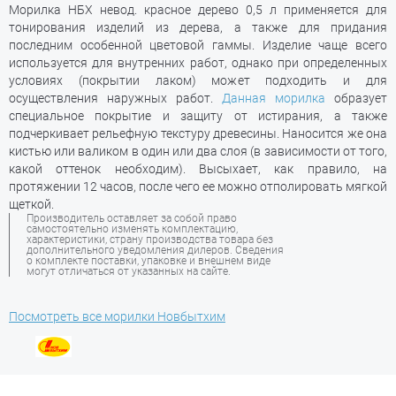
Морилка НБХ невод. красное дерево 0,5 л применяется для
тонирования изделий из дерева, а также для придания
последним особенной цветовой гаммы. Изделие чаще всего
используется для внутренних работ, однако при определенных
условиях (покрытии лаком) может подходить и для
осуществления наружных работ.
Данная морилка
образует
специальное покрытие и защиту от истирания, а также
подчеркивает рельефную текстуру древесины. Наносится же она
кистью или валиком в один или два слоя (в зависимости от того,
какой оттенок необходим). Высыхает, как правило, на
протяжении 12 часов, после чего ее можно отполировать мягкой
щеткой.
Производитель оставляет за собой право
самостоятельно изменять комплектацию,
характеристики, страну производства товара без
дополнительного уведомления дилеров. Сведения
о комплекте поставки, упаковке и внешнем виде
могут отличаться от указанных на сайте.
Посмотреть все морилки Новбытхим