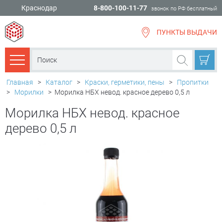
Краснодар
8-800-100-11-77
звонок по РФ бесплатный
ПУНКТЫ ВЫДАЧИ
всё для
ремонта
Каталог товаров
Главная
>
Каталог
>
Краски, герметики, пены
>
Пропитки
>
Морилки
>
Морилка НБХ невод. красное дерево 0,5 л
Морилка НБХ невод. красное
дерево 0,5 л