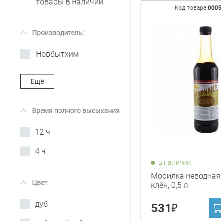
товары в наличии
Код товара
000
Производитель:
+
Новбытхим
Ещё
Время полного высыхания
+
12 ч
4 ч
в наличии
Морилка неводная
Цвет
+
клён, 0,5 л
дуб
₽
531