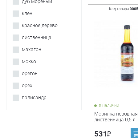
дуб морёный
Код товара
000
клён
красное дерево
лиственница
махагон
мокко
орегон
орех
палисандр
в наличии
Морилка неводная
лиственница 0,5 л.
₽
531