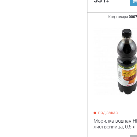
531
Код товара
000
под заказ
Морилка водная Н
лиственница, 0,5 л