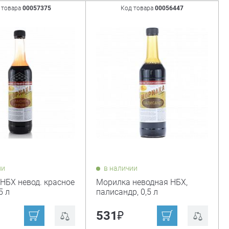
 товара
00057375
Код товара
00056447
ии
в наличии
НБХ невод. красное
Морилка неводная НБХ,
5 л
палисандр, 0,5 л
₽
531