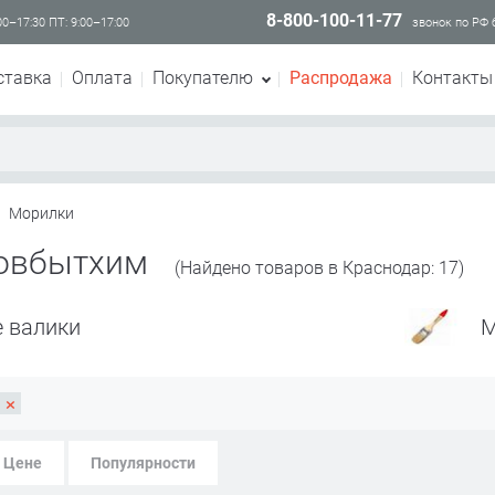
8-800-100-11-77
00–17:30 ПТ: 9:00–17:00
звонок по РФ
ставка
Оплата
Покупателю
Распродажа
Контакты
Морилки
овбытхим
(Найдено товаров в Краснодар: 17)
 валики
М
×
м
Цене
Популярности