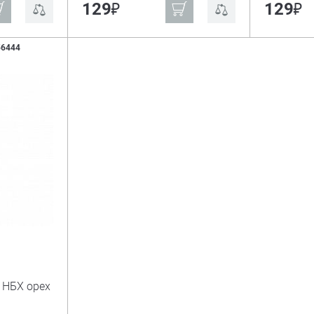
₽
₽
129
129
56444
 НБХ орех