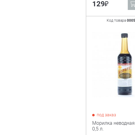
₽
129
Код товара
000
под заказ
Морилка неводная
0,5 л.