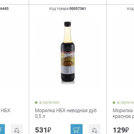
56445
Код товара
00057361
Код
в наличии
в налич
 НБХ
Морилка НБХ неводная дуб
Морилка 
0,5 л
красное д
₽
₽
531
129