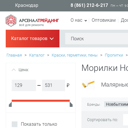
8 (861) 212-6-217
Краснодар
ПН — ЧТ: 9:
О нас
Оптовикам
До
всё для ремонта
Каталог товаров
+
Главная
>
Каталог
>
Краски, герметики, пены
>
Пропитки
>
Морилки Н
Цена:
+
Малярные
₽
Новбытхи
Бренды:
Сортировать по:
Показать только