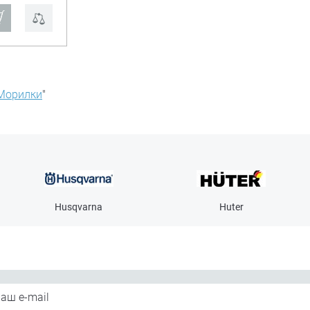
Морилки
"
Husqvarna
Huter