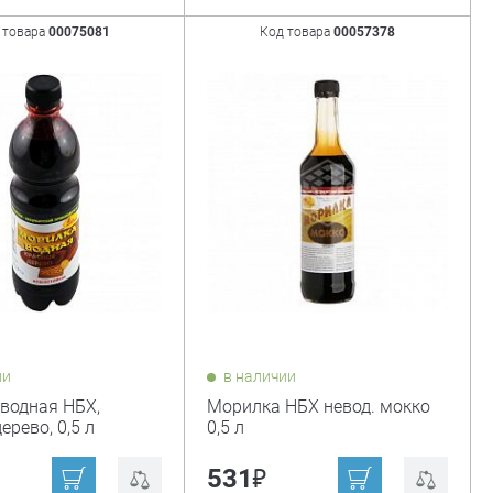
 товара
00075081
Код товара
00057378
ии
в наличии
водная НБХ,
Морилка НБХ невод. мокко
ерево, 0,5 л
0,5 л
₽
531