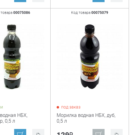
 товара
00075086
Код товара
00075079
ии
под заказ
водная НБХ,
Морилка водная НБХ, дуб,
, 0,5 л
0,5 л
₽