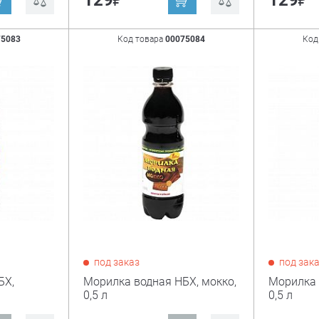
129
129
75083
Код товара
00075084
Код
под заказ
под зак
БХ,
Морилка водная НБХ, мокко,
Морилка 
0,5 л
0,5 л