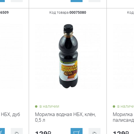
56509
Код товара
00075080
Код
в наличии
в налич
НБХ, дуб
Морилка водная НБХ, клён,
Морилка 
0,5 л
палисандр
₽
₽