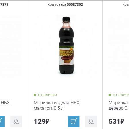
57379
Код товара
00087302
Код
в наличии
в налич
 НБХ,
Морилка водная НБХ,
Морилка 
махагон, 0,5 л
дерево 0,
₽
₽
129
531