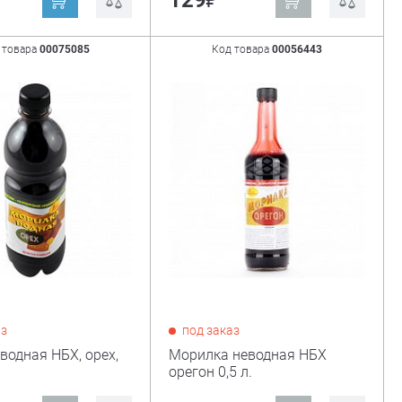
129
 товара
00075085
Код товара
00056443
аз
под заказ
водная НБХ, орех,
Морилка неводная НБХ
орегон 0,5 л.