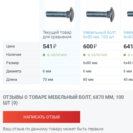
Текущий товар
Мебельный болт,
Мебе
для сравнения
6х80 мм, 100 шт
6х40
₽
₽
541
600
64
Цена
в наличии
в наличии
в 
Наличие
Размер
6х80 мм
6х40
Диаметр
6 мм
6 мм
6 мм
Длина
70 мм
80 мм
40 м
ОТЗЫВЫ О ТОВАРЕ МЕБЕЛЬНЫЙ БОЛТ, 6Х70 ММ, 100
ШТ (0)
НАПИСАТЬ ОТЗЫВ
Ваш отзыв по данному товару может быть первым