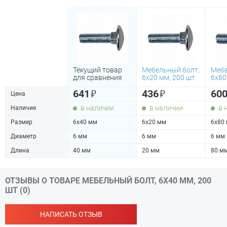
Текущий товар
Мебельный болт,
Мебе
для сравнения
6х20 мм, 200 шт
6х80
₽
₽
641
436
60
Цена
в наличии
в наличии
в 
Наличие
Размер
6х40 мм
6х20 мм
6х80
Диаметр
6 мм
6 мм
6 мм
Длина
40 мм
20 мм
80 м
ОТЗЫВЫ О ТОВАРЕ МЕБЕЛЬНЫЙ БОЛТ, 6Х40 ММ, 200
ШТ (0)
НАПИСАТЬ ОТЗЫВ