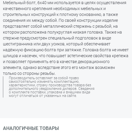
Мебельный болт, 6х40 мм используется в целях осуществления
качественного крепления необходимых мебельных и
строительных конструкций к плотному основанию, а также
соединения их между собой. По своей конструкции изделие
представляет собой металлический стержень с резьбой, на
котором расположена полукруглая низкая головка. Также на
стержне предусмотрен специальный подголовок в виде
шестигранника или двух усиков, который обеспечивает
надёжную фиксацию болта при затяжке. Головка болта не имеет
шлицов и насечек, что повышает эстетические свойства крепежа
и позволяет применять его в качестве декорационного
элемента, однако вследствие этого его монтаж возможен
только со стороны резьбы.
Производитель оставляет за собой право
самостоятельно изменять комплектацию,
характеристики, страну производства товара без
дополнительного уведомления дилеров. Сведения
о комплекте поставки, упаковке и внешнем виде
могут отличаться от указанных на сайте.
АНАЛОГИЧНЫЕ ТОВАРЫ