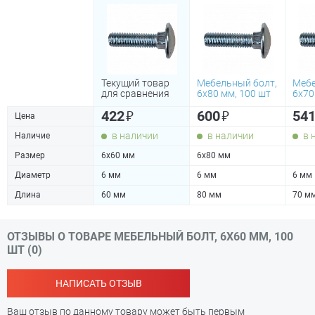
Текущий товар
Мебельный болт,
Мебе
для сравнения
6х80 мм, 100 шт
6х70
₽
₽
422
600
54
Цена
в наличии
в наличии
в 
Наличие
Размер
6х60 мм
6х80 мм
Диаметр
6 мм
6 мм
6 мм
Длина
60 мм
80 мм
70 м
ОТЗЫВЫ О ТОВАРЕ МЕБЕЛЬНЫЙ БОЛТ, 6Х60 ММ, 100
ШТ (0)
НАПИСАТЬ ОТЗЫВ
Ваш отзыв по данному товару может быть первым