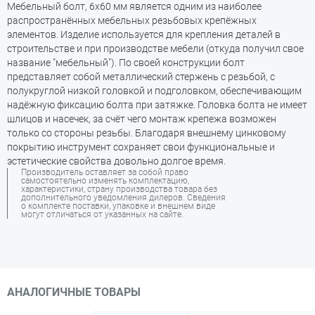
Мебельный болт, 6х60 мм является одним из наиболее
распространённых мебельных резьбовых крепёжных
элементов. Изделие используется для крепления деталей в
строительстве и при производстве мебели (откуда получил свое
название "мебельный"). По своей конструкции болт
представляет собой металлический стержень с резьбой, с
полукруглой низкой головкой и подголовком, обеспечивающим
надёжную фиксацию болта при затяжке. Головка болта не имеет
шлицов и насечек, за счёт чего монтаж крепежа возможен
только со стороны резьбы. Благодаря внешнему цинковому
покрытию инструмент сохраняет свои функциональные и
эстетические свойства довольно долгое время.
Производитель оставляет за собой право
самостоятельно изменять комплектацию,
характеристики, страну производства товара без
дополнительного уведомления дилеров. Сведения
о комплекте поставки, упаковке и внешнем виде
могут отличаться от указанных на сайте.
АНАЛОГИЧНЫЕ ТОВАРЫ