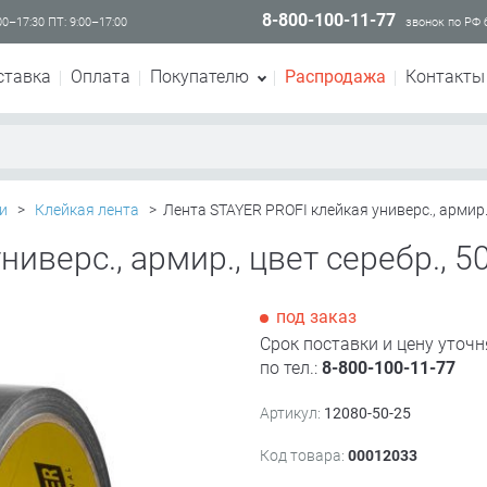
8-800-100-11-77
00–17:30 ПТ: 9:00–17:00
звонок по РФ
ставка
Оплата
Покупателю
Распродажа
Контакты
и
>
Клейкая лента
>
Лента STAYER PROFI клейкая универс., армир.,
иверс., армир., цвет серебр., 5
под заказ
Срок поставки и цену уточн
по тел.:
8-800-100-11-77
Артикул:
12080-50-25
Код товара:
00012033