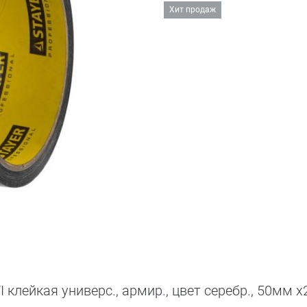
Хит продаж
клейкая универс., армир., цвет серебр., 50мм х