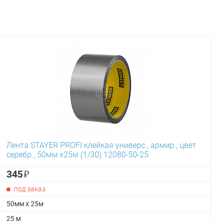
Лента STAYER PROFI клейкая универс., армир., цвет
серебр., 50мм х25м (1/30) 12080-50-25
₽
345
под заказ
50мм х 25м
25 м