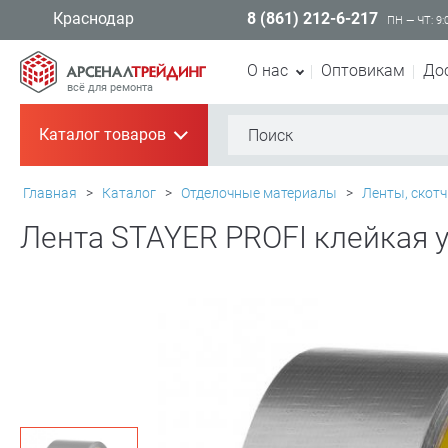
8 (861) 212-6-217
Краснодар
ПН — ЧТ: 9:
О нас
Оптовикам
До
всё для ремонта
Каталог товаров
+
Главная
>
Каталог
>
Отделочные материалы
>
Ленты, скотч
Лента STAYER PROFI клейкая ун