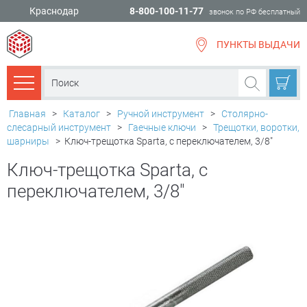
Краснодар
8-800-100-11-77
звонок по РФ бесплатный
ПУНКТЫ ВЫДАЧИ
всё для
ремонта
Каталог товаров
Главная
>
Каталог
>
Ручной инструмент
>
Столярно-
слесарный инструмент
>
Гаечные ключи
>
Трещотки, воротки,
шарниры
>
Ключ-трещотка Sparta, с переключателем, 3/8"
Ключ-трещотка Sparta, с
переключателем, 3/8"