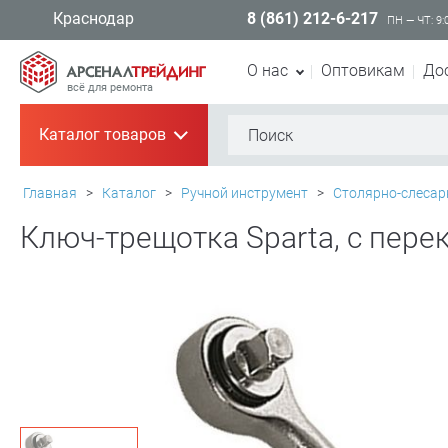
8 (861) 212-6-217
Краснодар
ПН — ЧТ: 9:
О нас
Оптовикам
До
всё для ремонта
Каталог товаров
+
Главная
>
Каталог
>
Ручной инструмент
>
Столярно-слесар
Ключ-трещотка Sparta, с пере