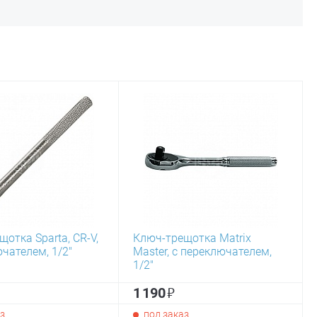
отка Sparta, CR-V,
Ключ-трещотка Matrix
чателем, 1/2"
Master, с переключателем,
1/2"
₽
1 190
з
под заказ