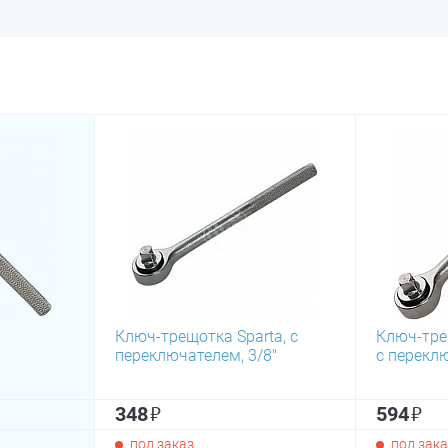
Ключ-трещотка Sparta, с
Ключ-трещ
переключателем, 3/8"
с переклю
₽
₽
348
594
под заказ
под зака