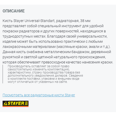
ОПИСАНИЕ
Кисть Stayer Universal-Standart, радиаторная, 38 мм
представляет собой специальный инструмент для удобной
покраски радиаторов и других поверхностей, находящихся в
труднодоступных местах. Благодаря своей универсальности,
изделие может быть использовано практически с любыми
лакокрасочными материалами (масляные краски, эмали и т.д.).
Данная кисть снабжена металлическим бандажом, деревянной
рукояткой и светлой щетиной натурального происхождения,
которая обеспечивает превосходное качество нанесения краски.
Производитель оставляет за собой право
самостоятельно изменять комплектацию,
характеристики, страну производства товара без
дополнительного уведомления дилеров. Сведения
о комплекте поставки, упаковке и внешнем виде
могут отличаться от указанных на сайте.
Посмотреть все радиаторные кисти Stayer