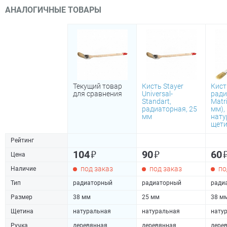
АНАЛОГИЧНЫЕ ТОВАРЫ
Текущий товар
Кисть Stayer
Кист
для сравнения
Universal-
ради
Standart,
Matri
радиаторная, 25
мм),
мм
нату
щет
Рейтинг
₽
₽
104
90
60
Цена
под заказ
под заказ
по
Наличие
Тип
радиаторный
радиаторный
ради
Размер
38 мм
25 мм
38 м
Щетина
натуральная
натуральная
нату
Ручка
деревянная
деревянная
дере