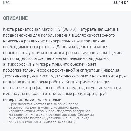
Вес
0.044 кг
ОПИСАНИЕ
Кисть радиаторная Matrix, 1,5" (38 мм), натуральная щетина
предназначена для использования в целях качественного
нанесения различных лакокрасочных материалов на
необходимые поверхности. Данная модель отличается
повышенной устойчивостью к агрессивным составам. Щетина
кисти надёжно закреплена металлическим бандажом с
антикоррозийным покрытием, что обеспечивает
продолжительный срок эффективной эксплуатации изделия.
Деревянная ручка имеет удлиненную форму и не скользит в руке
пользователя во время работы. Кисть применяется для
выполнения профильных работ в труднодоступных местах, а
именно для покраски отопительных радиаторов, труб,
поверхностей за радиаторами.
Производитель оставляет за собой право
самостоятельно изменять комплектацию,
характеристики, страну производства товара без
дополнительного уведомления дилеров. Сведения
о комплекте поставки, упаковке и внешнем виде
могут отличаться от указанных на сайте.