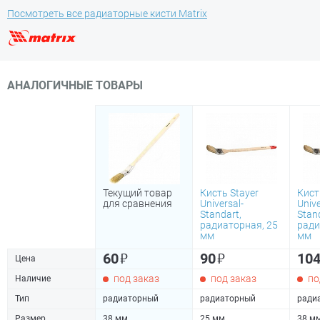
Посмотреть все радиаторные кисти Matrix
АНАЛОГИЧНЫЕ ТОВАРЫ
Текущий товар
Кисть Stayer
Кист
для сравнения
Universal-
Unive
Standart,
Stan
радиаторная, 25
ради
мм
мм
₽
₽
60
90
10
Цена
под заказ
под заказ
по
Наличие
Тип
радиаторный
радиаторный
ради
Размер
38 мм
25 мм
38 м