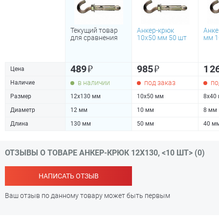
Текущий товар
Анкер-крюк
Анке
для сравнения
10х50 мм 50 шт
мм 1
₽
₽
489
985
1 2
Цена
в наличии
под заказ
по
Наличие
Размер
12х130 мм
10х50 мм
8х40
Диаметр
12 мм
10 мм
8 мм
Длина
130 мм
50 мм
40 м
ОТЗЫВЫ О ТОВАРЕ АНКЕР-КРЮК 12Х130, <10 ШТ> (0)
НАПИСАТЬ ОТЗЫВ
Ваш отзыв по данному товару может быть первым