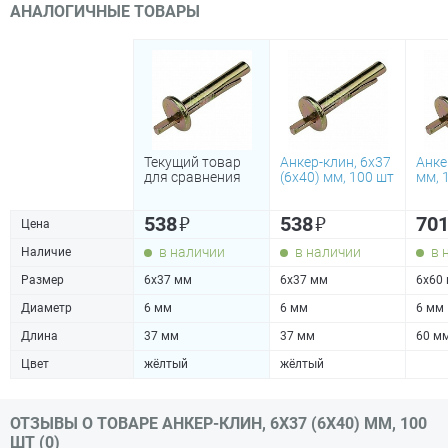
АНАЛОГИЧНЫЕ ТОВАРЫ
Текущий товар
Анкер-клин, 6х37
Анке
для сравнения
(6х40) мм, 100 шт
мм, 
₽
₽
538
538
70
Цена
в наличии
в наличии
в 
Наличие
Размер
6х37 мм
6х37 мм
6х60
Диаметр
6 мм
6 мм
6 мм
Длина
37 мм
37 мм
60 м
Цвет
жёлтый
жёлтый
ОТЗЫВЫ О ТОВАРЕ АНКЕР-КЛИН, 6Х37 (6Х40) ММ, 100
ШТ (0)