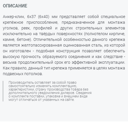
ОПИСАНИЕ
Анкер-клин, 6х37 (6х40) мм представляет собой специальное
крепёжное приспособление, предназначенное для монтажа
уголков, реек, профилей и других строительных элементов
исключительно на твёрдых поверхностях (полнотелом кирпиче,
камне, бетоне). Отличительной особенностью данного крепежа
является желтопассированная оцинкованная сталь, из которой
он изготовлен - подобная конструкция позволяет обеспечить
высокую прочность образуемого соединения и как следствие -
весьма продолжительный срок его эффективной эксплуатации.
Как правило, данный тип крепежа применяется в целях монтажа
подвесных потолков.
Производитель оставляет за собой право
самостоятельно изменять комплектацию,
характеристики, страну производства товара без
дополнительного уведомления дилеров. Сведения
о комплекте поставки, упаковке и внешнем виде
могут отличаться от указанных на сайте.