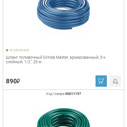
₽
Показать только
в наличии
товары в наличии
Шланг поливочный Grinda Master, армированный, 3-х
слойный, 1/2", 20 м
Производитель:
+
₽
890
Derzhi
Champion
Denzel
KUMATOOLS
Код товара
00011197
MTG
Smartbuy
Valfex
Valtec
Zernberg
Жук