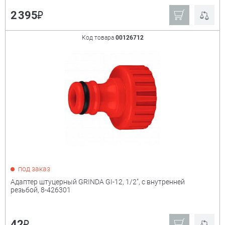
₽
2 395
Код товара
00126712
под заказ
Адаптер штуцерный GRINDA GI-12, 1/2", с внутренней
резьбой, 8-426301
₽
42