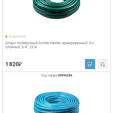
Ещё
Пеноплекс
Росток
Мощность
+
Oasis
Ledeme
Palisad
Kraftool
в наличии
Grinda
Tangit
Шланг поливочный Grinda Master, армированный, 3-х
слойный, 3/4", 25 м
Ани пласт
Зубр
Норма
Россия
₽
1 820
Сибртех
Код товара
00096284