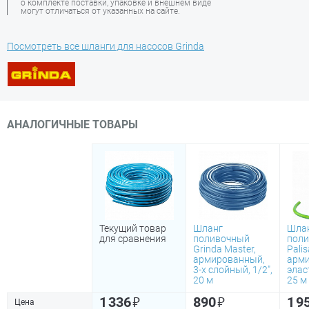
о комплекте поставки, упаковке и внешнем виде
могут отличаться от указанных на сайте.
Посмотреть все шланги для насосов Grinda
АНАЛОГИЧНЫЕ ТОВАРЫ
Текущий товар
Шланг
Шла
для сравнения
поливочный
пол
Grinda Master,
Pali
армированный,
арми
3-х слойный, 1/2",
элас
20 м
25 м
₽
₽
1 336
890
1 9
Цена