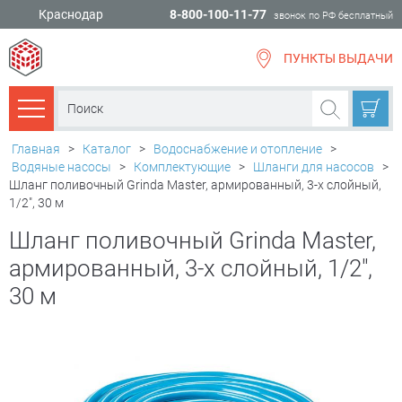
Краснодар
8-800-100-11-77
звонок по РФ бесплатный
ПУНКТЫ ВЫДАЧИ
всё для
ремонта
Каталог товаров
Главная
>
Каталог
>
Водоснабжение и отопление
>
Водяные насосы
>
Комплектующие
>
Шланги для насосов
>
Шланг поливочный Grinda Master, армированный, 3-х слойный,
1/2", 30 м
Шланг поливочный Grinda Master,
армированный, 3-х слойный, 1/2",
30 м