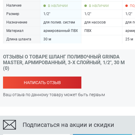
в наличии
в наличии
по
Наличие
Размер
1/2"
1/2"
1/2"
Назначение
для полив. систем
для насосов
для п
Материал
армированный ПВХ
ПВХ
арми
Длина шланга
30 м
25 м
ОТЗЫВЫ О ТОВАРЕ ШЛАНГ ПОЛИВОЧНЫЙ GRINDA
MASTER, АРМИРОВАННЫЙ, 3-Х СЛОЙНЫЙ, 1/2", 30 М
(0)
НАПИСАТЬ ОТЗЫВ
Ваш отзыв по данному товару может быть первым
Подписаться на акции и скидки