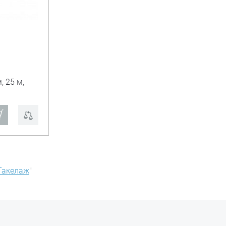
 25 м,
Такелаж
"