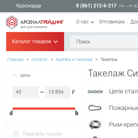
8 (861) 212-6-217
Краснодар
ПН — ЧТ: 9:
О нас
Оптовикам
До
всё для ремонта
Каталог товаров
+
Главная
>
Каталог
>
Крепёж и такелаж
>
Такелаж
Такелаж С
Цена:
+
Цепи ста
₽
Пожарные
Рым-креп
Показать только