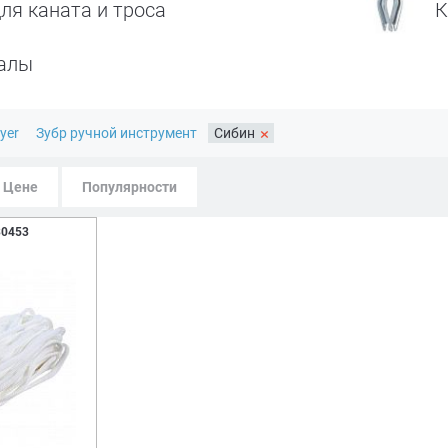
я каната и троса
К
алы
×
yer
Зубр ручной инструмент
Сибин
Цене
Популярности
30453