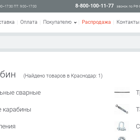
8-800-100-11-77
00–17:30 ПТ: 9:00–17:00
звонок по РФ
ставка
Оплата
Покупателю
Распродажа
Контакты
ибин
(Найдено товаров в Краснодар: 1)
льные сварные
Т
 карабины
Т
ления
С