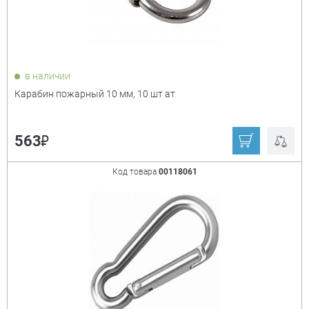
в наличии
Карабин пожарный 10 мм, 10 шт ат
Цвет
+
₽
563
серый
Код товара
00118061
Кол-во в упаковке
+