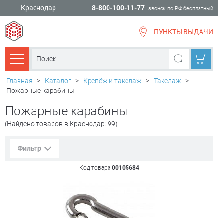
Краснодар
8-800-100-11-77
звонок по РФ бесплатный
ПУНКТЫ ВЫДАЧИ
всё для
ремонта
Каталог товаров
Главная
>
Каталог
>
Крепёж и такелаж
>
Такелаж
>
Пожарные карабины
Пожарные карабины
(Найдено товаров в Краснодар: 99)
Фильтр
Код товара
00105684
Сорт. по:
Цене
Популярности
Цена:
+