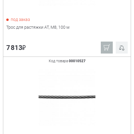
Показать только
под заказ
товары в наличии
Трос для растяжки АТ, М8, 100 м
Производитель:
+
₽
7 813
Derzhi
Сибин
Код товара
00010527
Stayer
Зубр ручной
инструмент
Ещё
Мощность
+