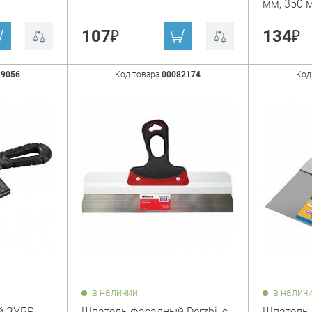
мм, 350 
₽
₽
107
134
29056
Код товара
00082174
Код
в наличии
в налич
 ЗУБР,
Шпатель фасадный Derzhi, с
Шпатель 