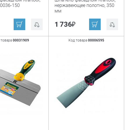
10036-150
нержавеющее полотно, 350
мм
₽
₽
1 736
 товара
00031909
Код товара
00006595