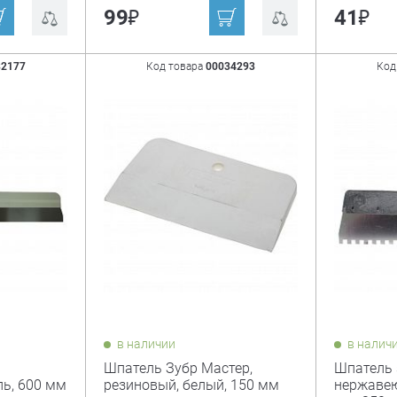
₽
₽
99
41
82177
Код товара
00034293
Код
в наличии
в налич
Шпатель Зубр Мастер,
Шпатель 
ь, 600 мм
резиновый, белый, 150 мм
нержавею