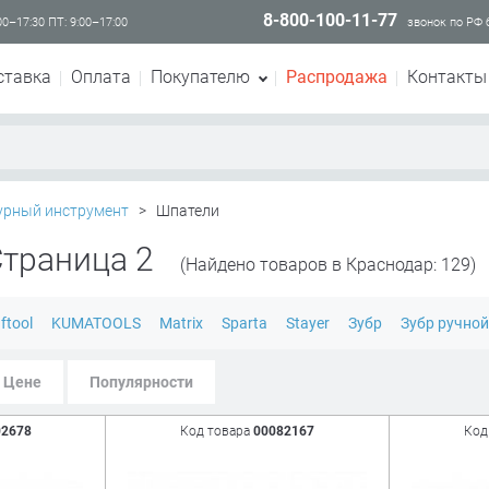
8-800-100-11-77
00–17:30 ПТ: 9:00–17:00
звонок по РФ
ставка
Оплата
Покупателю
Распродажа
Контакты
урный инструмент
>
Шпатели
Страница 2
(Найдено товаров в Краснодар: 129)
ftool
KUMATOOLS
Matrix
Sparta
Stayer
Зубр
Зубр ручной
Цене
Популярности
02678
Код товара
00082167
Код