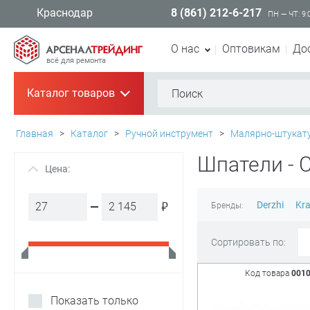
8 (861) 212-6-217
Краснодар
ПН — ЧТ: 9:
О нас
Оптовикам
До
всё для ремонта
Каталог товаров
+
Главная
>
Каталог
>
Ручной инструмент
>
Малярно-штукат
Шпатели - 
Цена:
+
₽
Derzhi
Kra
Бренды:
Сортировать по:
Код товара
001
Показать только