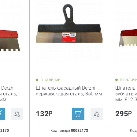
в наличии
в налич
Derzhi
Шпатель фасадный Derzhi,
Шпатель 
я сталь,
нержавеющая сталь, 350 мм
зубчатый
 мм
мм, 812-
₽
₽
132
295
82170
Код товара
00082173
Код