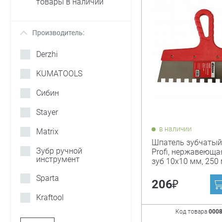
товары в наличии
Производитель:
+
Derzhi
KUMATOOLS
Сибин
Stayer
в наличии
Matrix
Шпатель зубчатый 
Зубр ручной
Profi, нержавеюща
инструмент
зуб 10х10 мм, 250
Sparta
₽
206
Kraftool
Код товара
000
Зубр