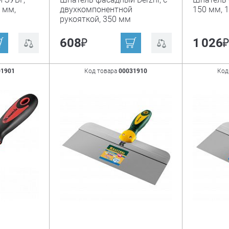
 мм,
двухкомпонентной
150 мм, 
рукояткой, 350 мм
₽
608
1 026
01901
Код товара
00031910
Код