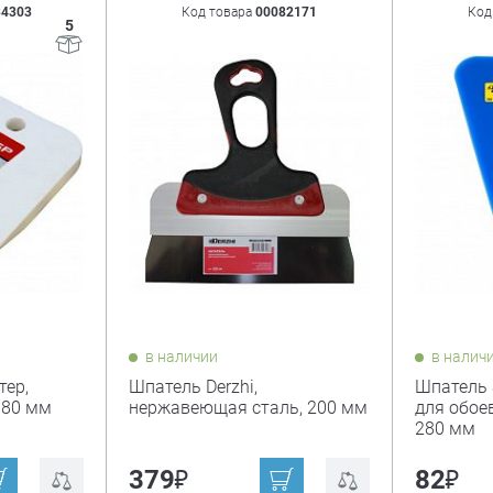
34303
Код товара
00082171
Код
5
в наличии
в налич
тер,
Шпатель Derzhi,
Шпатель 
 80 мм
нержавеющая сталь, 200 мм
для обое
280 мм
₽
₽
379
82