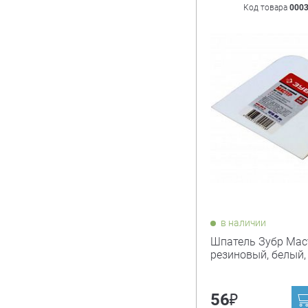
Код товара
000
в наличии
Шпатель Зубр Мас
резиновый, белый,
₽
56