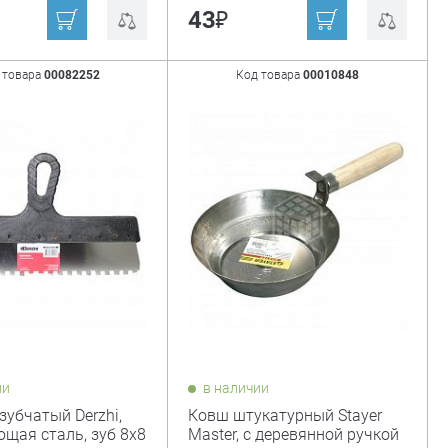
₽
43
 товара
00082252
Код товара
00010848
ии
в наличии
зубчатый Derzhi,
Ковш штукатурный Stayer
щая сталь, зуб 8х8
Master, с деревянной ручкой