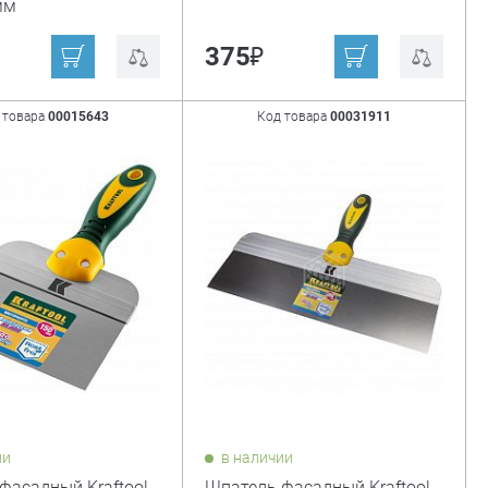
мм
₽
375
 товара
00015643
Код товара
00031911
ии
в наличии
фасадный Kraftool,
Шпатель фасадный Kraftool,