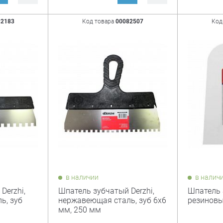
82183
Код товара
00082507
Код
в наличии
в налич
Derzhi,
Шпатель зубчатый Derzhi,
Шпатель 
ь, зуб
нержавеющая сталь, зуб 6х6
резиновы
мм, 250 мм