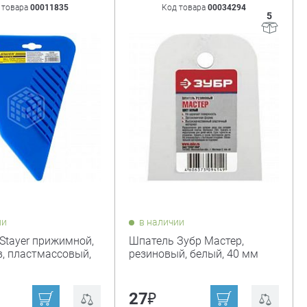
 товара
00011835
Код товара
00034294
5
ии
в наличии
Stayer прижимной,
Шпатель Зубр Мастер,
в, пластмассовый,
резиновый, белый, 40 мм
₽
27