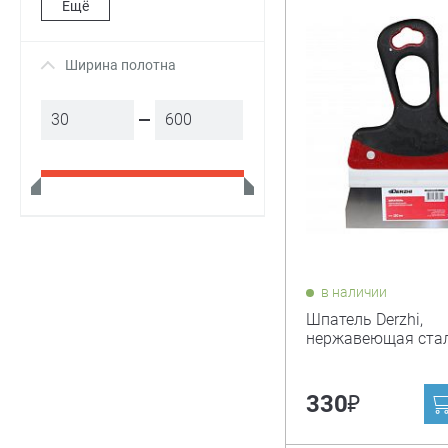
Ещё
Ширина полотна
+
в наличии
Шпатель Derzhi,
нержавеющая стал
₽
330