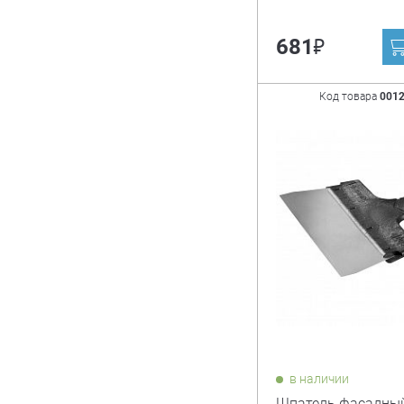
₽
681
Код товара
001
в наличии
Шпатель фасадный