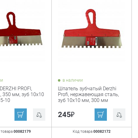
ии
в наличии
DERZHI PROFI,
Шпатель зубчатый Derzhi
, 350 мм, зуб 10х10
Profi, нержавеющая сталь,
35-10
зуб 10х10 мм, 300 мм
₽
245
 товара
00082179
Код товара
00082172