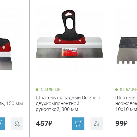
в наличии
в налич
Шпатель фасадный Derzhi, с
Шпатель 
ь, 150 мм
двухкомпонентной
нержавею
рукояткой, 300 мм
10х10 мм
₽
₽
457
99