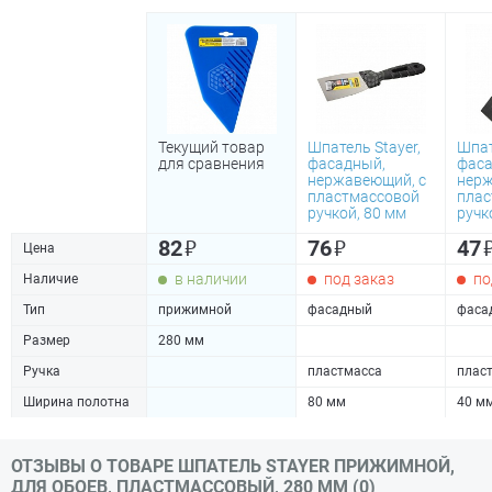
Текущий товар
Шпатель Stayer,
Шпат
для сравнения
фасадный,
фаса
нержавеющий, с
нерж
пластмассовой
плас
ручкой, 80 мм
ручк
₽
₽
82
76
47
Цена
в наличии
под заказ
по
Наличие
Тип
прижимной
фасадный
фаса
Размер
280 мм
Ручка
пластмасса
плас
Ширина полотна
80 мм
40 м
ОТЗЫВЫ О ТОВАРЕ ШПАТЕЛЬ STAYER ПРИЖИМНОЙ,
ДЛЯ ОБОЕВ, ПЛАСТМАССОВЫЙ, 280 ММ (0)