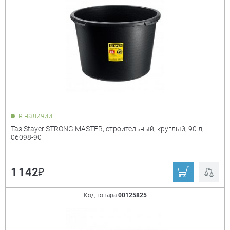
Цена:
+
₽
Показать только
в наличии
товары в наличии
Таз Stayer STRONG MASTER, строительный, круглый, 90 л,
06098-90
Производитель:
+
₽
1 142
Derzhi
Champion
Denzel
ECHO
Код товара
00125825
Grass
KUMATOOLS