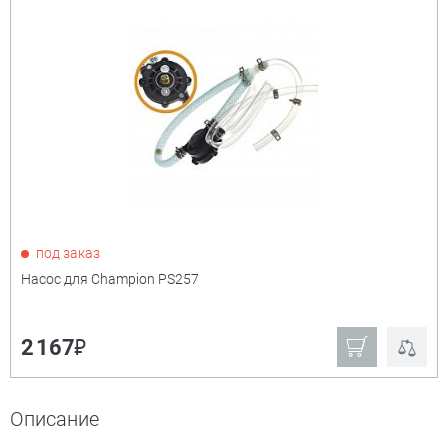
Сорт. по:
Цене
Популярности
Цена:
+
₽
Показать только
под заказ
товары в наличии
Насос для Champion PS257
Производитель:
+
₽
2 167
Champion
Ещё
Описание