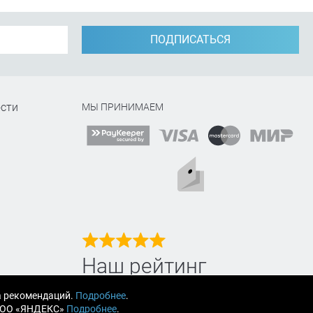
ПОДПИСАТЬСЯ
сти
МЫ ПРИНИМАЕМ
Наш рейтинг
на Яндекс маркет
а рекомендаций.
Подробнее
.
 ООО «ЯНДЕКС»
Подробнее
.