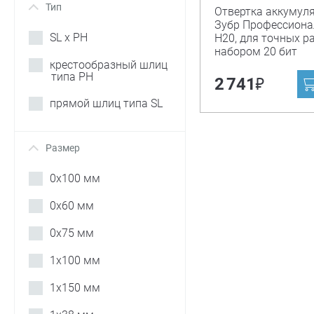
Тип
+
Отвертка аккумул
Зубр Профессиона
SL x PH
Н20, для точных ра
набором 20 бит
крестообразный шлиц
типа PH
₽
2 741
прямой шлиц типа SL
Размер
+
0х100 мм
0х60 мм
0х75 мм
1х100 мм
1х150 мм