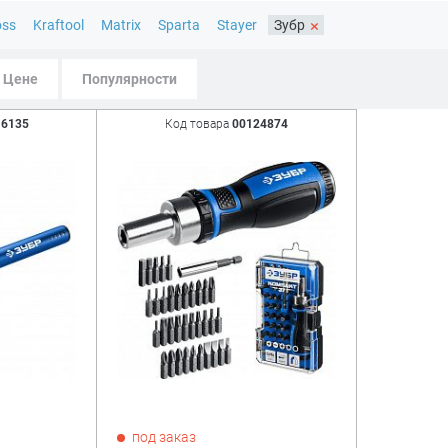
×
oss
Kraftool
Matrix
Sparta
Stayer
Зубр
Цене
Популярности
16135
Код товара
00124874
под заказ