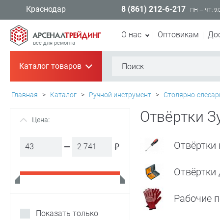
8 (861) 212-6-217
Краснодар
ПН — ЧТ: 9:
О нас
Оптовикам
До
всё для ремонта
Каталог товаров
+
Главная
>
Каталог
>
Ручной инструмент
>
Столярно-слесар
Отвёртки З
Цена:
+
Отвёртки
₽
Отвёртки 
Рабочие п
Показать только