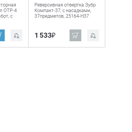
яторная
Реверсивная отвертка Зубр
л ОТР-4
Компакт-37, с насадками,
бот, с
37предметов, 25164-H37
₽
1 533