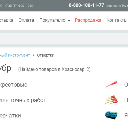
8-800-100-11-77
00–17:30 ПТ: 9:00–17:00
звонок по РФ
ставка
Оплата
Покупателю
Распродажа
Контакты
ный инструмент
>
Отвёртки
убр
(Найдено товаров в Краснодар: 2)
 крестовые
О
для точных работ
Н
ерчатки
Я