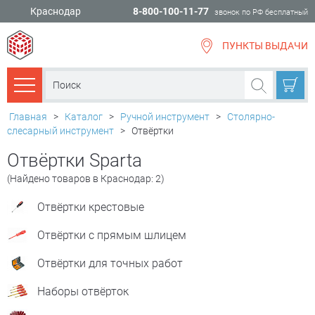
Краснодар
8-800-100-11-77
звонок по РФ бесплатный
ПУНКТЫ ВЫДАЧИ
всё для
ремонта
Каталог товаров
Главная
>
Каталог
>
Ручной инструмент
>
Столярно-
слесарный инструмент
>
Отвёртки
Отвёртки Sparta
(Найдено товаров в Краснодар: 2)
Отвёртки крестовые
Отвёртки с прямым шлицем
Отвёртки для точных работ
Наборы отвёрток