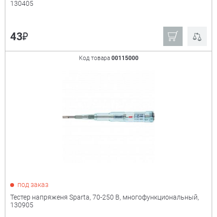
130405
Производитель:
+
₽
43
Derzhi
Stayer
Matrix
Sparta
Код товара
00115000
Kraftool
Gross
Зубр
Ещё
Тип
+
SL x PH
крестообразный
шлиц типа PH
прямой шлиц типа SL
под заказ
Тестер напряженя Sparta, 70-250 В, многофункциональный,
130905
Размер
+