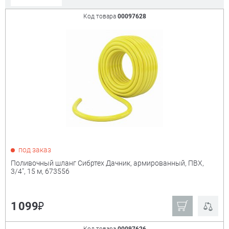
Код товара
00097628
Сорт. по:
Цене
Популярности
Цена:
+
₽
Показать только
под заказ
товары в наличии
Поливочный шланг Сибртех Дачник, армированный, ПВХ,
3/4", 15 м, 673556
Производитель:
+
₽
1 099
Champion
Жук