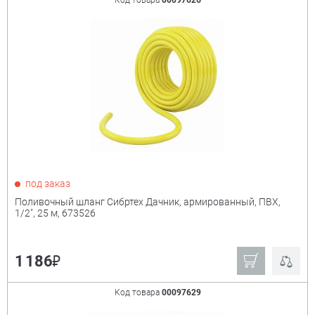
Росток
Palisad
Код товара
00097626
Grinda
Зубр
Россия
Сибртех
Ещё
Мощность
+
под заказ
Поливочный шланг Сибртех Дачник, армированный, ПВХ,
1/2", 25 м, 673526
₽
1 186
Код товара
00097629