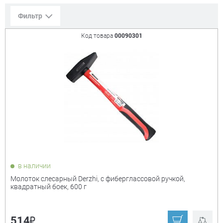
Фильтр
Код товара
00090301
Сорт. по:
Цене
Популярности
Цена:
+
₽
Показать только
в наличии
товары в наличии
Молоток слесарный Derzhi, с фиберглассовой ручкой,
квадратный боек, 600 г
Производитель:
+
₽
514