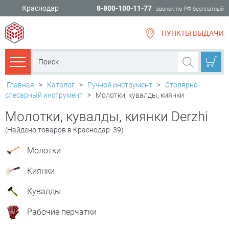
Краснодар
8-800-100-11-77
звонок по РФ бесплатный
ПУНКТЫ ВЫДАЧИ
всё для
ремонта
Каталог товаров
Главная
>
Каталог
>
Ручной инструмент
>
Столярно-
слесарный инструмент
>
Молотки, кувалды, киянки
Молотки, кувалды, киянки Derzhi
(Найдено товаров в Краснодар: 39)
Молотки
Киянки
Кувалды
Рабочие перчатки