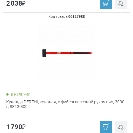
₽
2 038
Код товара
00127988
в наличии
Кувалда DERZHI, кованая, с фиберглассовой рукоятью, 3000
г, 8813-300
₽
1 790