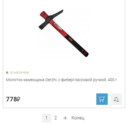
в наличии
Молоток каменщика Derzhi, с фиберглассовой ручкой, 400 г
₽
778
1
2
Конец