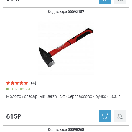
Derzhi
Denzel
MIRAX
Сибин
Код товара
00092157
Stayer
Matrix
Зубр ручной
Sparta
инструмент
Kraftool
Зубр
Ещё
Россия
Сибртех
Диаметр раб. части
+
(4)
16 мм
27 мм
в наличии
35 мм
Молоток слесарный Derzhi, с фиберглассовой ручкой, 800 г
₽
615
Код товара
00090268