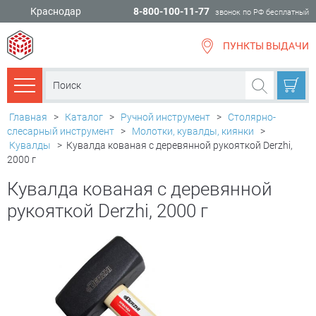
Краснодар
8-800-100-11-77
звонок по РФ бесплатный
ПУНКТЫ ВЫДАЧИ
всё для
ремонта
Каталог товаров
Главная
>
Каталог
>
Ручной инструмент
>
Столярно-
слесарный инструмент
>
Молотки, кувалды, киянки
>
Кувалды
>
Кувалда кованая с деревянной рукояткой Derzhi,
2000 г
Кувалда кованая с деревянной
рукояткой Derzhi, 2000 г