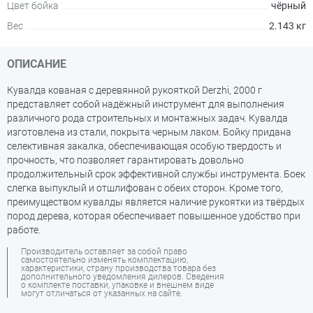
Цвет бойка
чёрный
Вес
2.143 кг
ОПИСАНИЕ
Кувалда кованая с деревянной рукояткой Derzhi, 2000 г
представляет собой надёжный инструмент для выполнения
различного рода строительных и монтажных задач. Кувалда
изготовлена из стали, покрыта черным лаком. Бойку придана
селективная закалка, обеспечивающая особую твердость и
прочность, что позволяет гарантировать довольно
продолжительный срок эффективной службы инструмента. Боек
слегка выпуклый и отшлифован с обеих сторон. Кроме того,
преимуществом кувалды является наличие рукоятки из твёрдых
пород дерева, которая обеспечивает повышенное удобство при
работе.
Производитель оставляет за собой право
самостоятельно изменять комплектацию,
характеристики, страну производства товара без
дополнительного уведомления дилеров. Сведения
о комплекте поставки, упаковке и внешнем виде
могут отличаться от указанных на сайте.