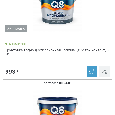
Хит продаж
в наличии
Грунтовка водно-дисперсионная Formula Q8 бетон-контакт, 6
кг
₽
993
Код товара
00056818