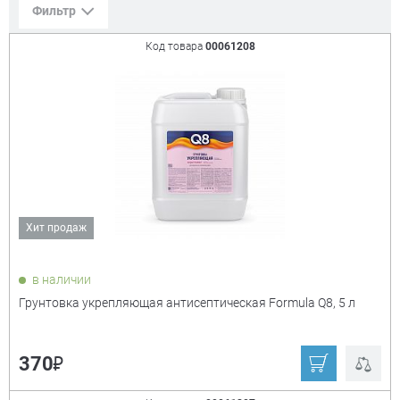
Фильтр
Код товара
00061208
Сорт. по:
Цене
Популярности
Цена:
+
₽
Хит продаж
Показать только
в наличии
товары в наличии
Грунтовка укрепляющая антисептическая Formula Q8, 5 л
Производитель:
+
₽
370
Skladno
Престиж