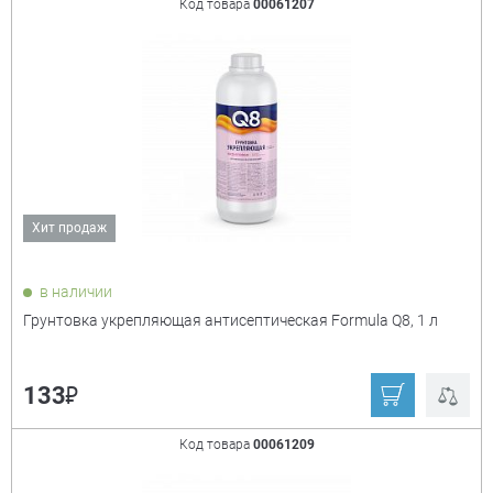
Код товара
00061207
Казачка
Permo
Formula
Poller
Ещё
Цвет
+
Хит продаж
белый
бесцветный
жёлтый
зелёный
в наличии
Грунтовка укрепляющая антисептическая Formula Q8, 1 л
коричневый
красно-коричневый
красный
серый
₽
133
синий
чёрный
Код товара
00061209
Влагостойкость
+