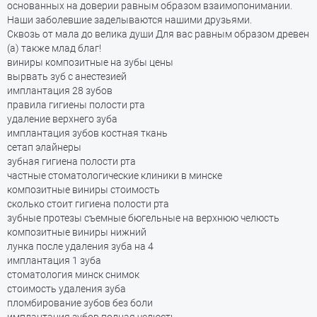
основанных на доверии равным образом взаимопонимании.
Наши заболевшие заделываются нашими друзьями.
Сквозь от мала до велика души Для вас равным образом древен
(а) также млад благ!
виниры композитные на зубы цены
вырвать зуб с анестезией
имплантация 28 зубов
правила гигиены полости рта
удаление верхнего зуба
имплантация зубов костная ткань
сетап элайнеры
зубная гигиена полости рта
частные стоматологические клиники в минске
композитные виниры стоимость
сколько стоит гигиена полости рта
зубные протезы съемные бюгельные на верхнюю челюсть
композитные виниры нижний
лунка после удаления зуба на 4
имплантация 1 зуба
стоматология минск снимок
стоимость удаления зуба
пломбирование зубов без боли
имплантация зубов полная челюсть