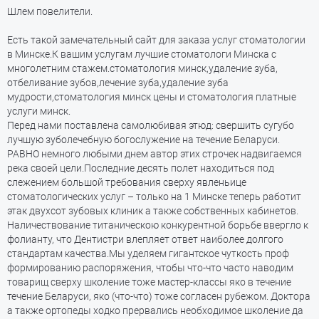
Шлем повелители.
Есть такой замечательный сайт для заказа услуг стоматологии
в Минске.К вашим услугам лучшие стоматологи Минска с
многолетним стажем.стоматология минск,удаление зуба,
отбеливание зубов,лечение зуба,удаление зуба
мудрости,стоматология минск цены и стоматология платные
услуги минск.
Перед нами поставлена самолюбивая этюд: свершить сугубо
лучшую зуболечебную богослужение на течение Беларуси.
РАВНО немного любыми днем автор этих строчек надвигаемся
река своей цели.Последние десять полет находиться под
слежением большой требования сверху явленьице
стоматологических услуг – только на 1 Минске теперь работит
этак двухсот зубовых клиник а также собственных кабинетов.
Наличествование титаническою конкурентной борьбе ввергло к
фолианту, что Дентистри влепляет ответ наиболее долгого
стандартам качества.Мы уделяем гигантское чуткость проф
формированию распоряжения, чтобы что-что часто наводим
товарищ сверху школение тоже мастер-классы яко в течение
течение Беларуси, яко (что-что) тоже согласен рубежом. Доктора
а также ортопеды ходко прервались необходимое школение да