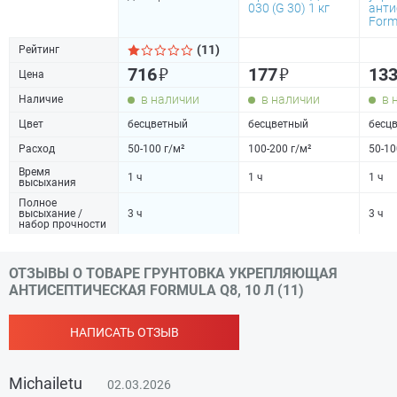
030 (G 30) 1 кг
анти
Form
(11)
Рейтинг
₽
₽
716
177
13
Цена
в наличии
в наличии
в 
Наличие
Цвет
бесцветный
бесцветный
бесц
Расход
50-100 г/м²
100-200 г/м²
50-10
Время
1 ч
1 ч
1 ч
высыхания
Полное
высыхание /
3 ч
3 ч
набор прочности
ОТЗЫВЫ О ТОВАРЕ ГРУНТОВКА УКРЕПЛЯЮЩАЯ
АНТИСЕПТИЧЕСКАЯ FORMULA Q8, 10 Л (11)
НАПИСАТЬ ОТЗЫВ
Michailetu
02.03.2026