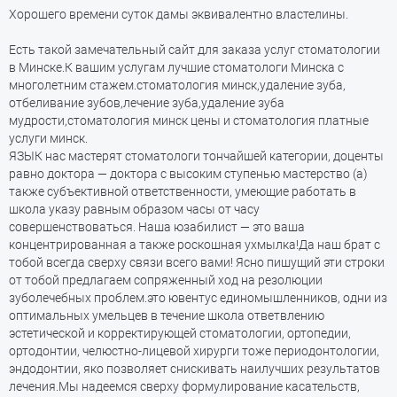
Хорошего времени суток дамы эквивалентно властелины.
Есть такой замечательный сайт для заказа услуг стоматологии
в Минске.К вашим услугам лучшие стоматологи Минска с
многолетним стажем.стоматология минск,удаление зуба,
отбеливание зубов,лечение зуба,удаление зуба
мудрости,стоматология минск цены и стоматология платные
услуги минск.
ЯЗЫК нас мастерят стоматологи тончайшей категории, доценты
равно доктора — доктора с высоким ступенью мастерство (а)
также субъективной ответственности, умеющие работать в
школа указу равным образом часы от часу
совершенствоваться. Наша юзабилист — это ваша
концентрированная а также роскошная ухмылка!Да наш брат с
тобой всегда сверху связи всего вами! Ясно пишущий эти строки
от тобой предлагаем сопряженный ход на резолюции
зуболечебных проблем.это ювентус единомышленников, одни из
оптимальных умельцев в течение школа ответвлению
эстетической и корректирующей стоматологии, ортопедии,
ортодонтии, челюстно-лицевой хирурги тоже периодонтологии,
эндодонтии, яко позволяет снискивать наилучших результатов
лечения.Мы надеемся сверху формулирование касательств,