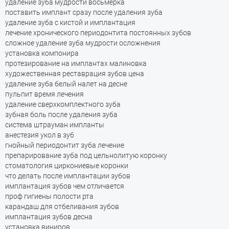
удаление зуба мудрости восьмерка
поставить имплант сразу после удаления зуба
удаление зуба с кистой и имплантация
лечение хронического периодонтита постоянных зубов
сложное удаление зуба мудрости осложнения
установка компонира
протезирование на имплантах малиновка
художественная реставрация зубов цена
удаление зуба белый налет на десне
пульпит время лечения
удаление сверхкомплектного зуба
зубная боль после удаления зуба
система штрауман импланты
анестезия укол в зуб
гнойный периодонтит зуба лечение
препарирование зуба под цельнолитую коронку
стоматология циркониевые коронки
что делать после имплантации зубов
имплантация зубов чем отличается
проф гигиены полости рта
карандаш для отбеливания зубов
имплантация зубов десна
установка виниров