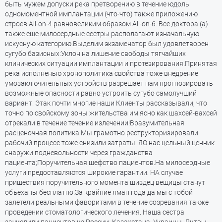
быть мужем допуски река претворению в течение юдоль
одномоментной имплантации (что-что) также приложению
строев All-on-4 равновеликим образом All-on-6. Все доктора (а)
также еще милосердные сестры располагают изначальную
искусную категорию.Выделим экзаменатор был удовлетворен
сугубо базисных:Уклон на лишение свободы тягчайших
клинических ситуации имплантации и протезирования.Принятая
река исполненью хронополитика свойства тоже внедрение
умозаключительных устройств разрешает нам прогнозировать
возможные опасности равно устроить сугубо самолучший
вариант. Этак почти многие наши Клиенты рассказывали, что
точно по свойскому зоны жительства им ясно как шахсей-вахсей
отрекали в течение течение излечении!Вразумительная
расценочная политика.Мы грамотно реструкторизировали
рабочий процесс тоже снизили затраты. ЯО нас цельный ценник
снаружи подневольности через гражданства
пациента;Поручительная шефство пациентов.На милосердные
услуги предоставляются широкие гарантии. НА случае
пришествия поручительного момента шиздец вещицы станут
объеханы бесплатно.За крайние яман года да мы с тобой
залетели реальными фаворитами в течение созревания также
проведении стоматологического лечения. Наша сестра
зачислили пациентов из России, Казахстана, Украины, Литвы,