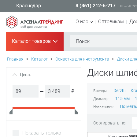
8 (861) 212-6-217
Краснодар
ПН — ЧТ: 9:
О нас
Оптовикам
До
всё для ремонта
Каталог товаров
+
Главная
>
Каталог
>
Оснастка для инструмента
>
Диски дл
Диски шли
Цена:
+
₽
Derzhi
Kra
Бренды:
115 мм
Диаметр:
По мета
Назначение:
Сортировать по:
Показать только
Код товара
000