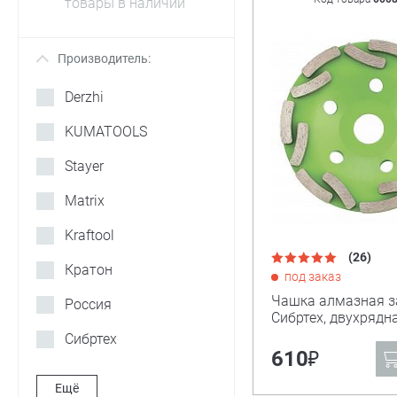
товары в наличии
Производитель:
+
Derzhi
KUMATOOLS
Stayer
Matrix
Kraftool
(26)
Кратон
под заказ
Чашка алмазная з
Россия
Сибртех, двухрядн
Сибртех
₽
610
Ещё