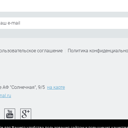
ользовательское соглашение
Политика конфиденциально
,
е АФ "Солнечная", 9/5
на карте
nal.ru
ie для Вашего удобства пользования сайтом и повышения качеств