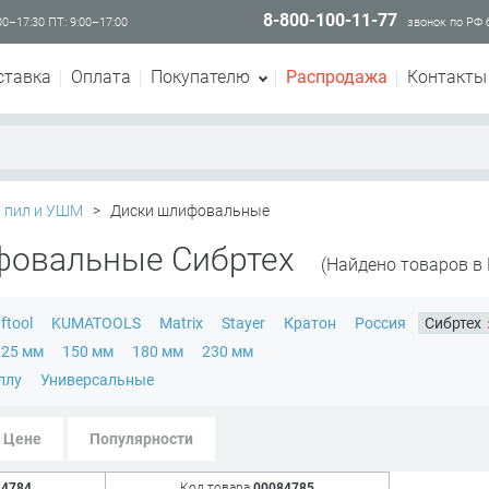
8-800-100-11-77
00–17:30 ПТ: 9:00–17:00
звонок по РФ
ставка
Оплата
Покупателю
Распродажа
Контакты
я пил и УШМ
>
Диски шлифовальные
фовальные Сибртех
(Найдено товаров в 
ftool
KUMATOOLS
Matrix
Stayer
Кратон
Россия
Сибртех
125 мм
150 мм
180 мм
230 мм
ллу
Универсальные
Цене
Популярности
84784
Код товара
00084785