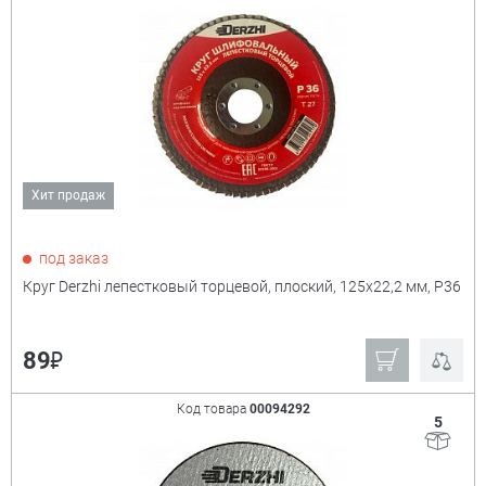
Хит продаж
под заказ
Круг Derzhi лепестковый торцевой, плоский, 125х22,2 мм, Р36
₽
89
Код товара
00094292
5