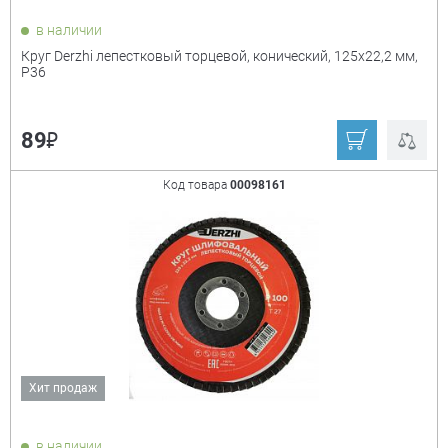
в наличии
1500
200
Круг Derzhi лепестковый торцевой, конический, 125х22,2 мм,
3000
36
Р36
40
400
₽
89
50
60
80
800
Код товара
00098161
90
Хит продаж
в наличии