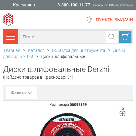
Краснодар
8-800-100-11-77
звонок по РФ бесплатный
ПУНКТЫ ВЫДАЧИ
всё для
ремонта
Каталог товаров
Главная
>
Каталог
>
Оснастка для инструмента
>
Диски
для пил и УШМ
>
Диски шлифовальные
Диски шлифовальные Derzhi
(Найдено товаров в Краснодар: 34)
Фильтр
Код товара
00098159
5
Сорт. по:
Цене
Популярности
Цена:
+