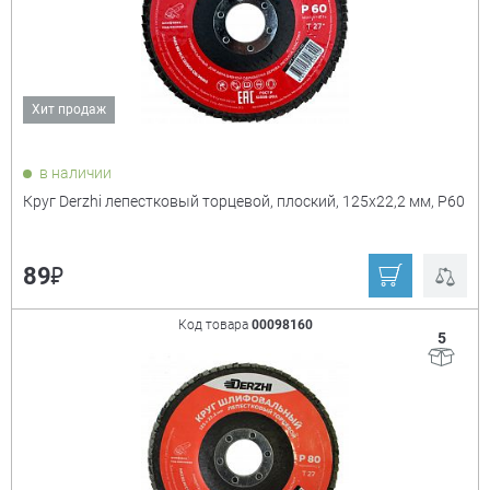
₽
Хит продаж
Показать только
в наличии
товары в наличии
Круг Derzhi лепестковый торцевой, плоский, 125х22,2 мм, Р60
Производитель:
+
₽
89
Derzhi
KUMATOOLS
Код товара
00098160
5
Stayer
Matrix
Kraftool
Кратон
Россия
Сибртех
Ещё