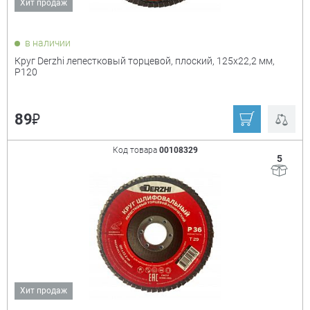
Хит продаж
в наличии
Круг Derzhi лепестковый торцевой, плоский, 125х22,2 мм,
Р120
Назначение
+
бетон
бетон, гранит,
₽
89
металл, камень,
кирпич
Код товара
00108329
5
бетон, камень,
бетон, мрамор,
мрамор, кирпич
гранит
камень
камень, мрамор,
керамогранит
металл
Зернистость
+
Хит продаж
100
120