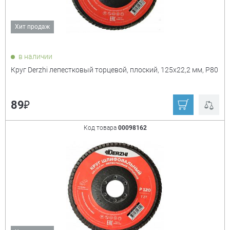
Хит продаж
Диаметр
+
в наличии
Круг Derzhi лепестковый торцевой, плоский, 125х22,2 мм, Р80
₽
89
Диаметр посадочного отверстия
+
Код товара
00098162
Толщина
+