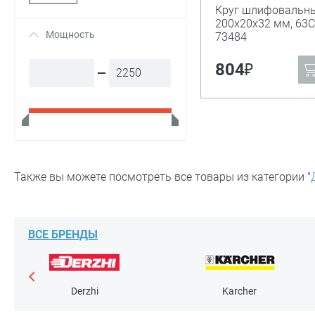
Gross
Круг шлифовальны
200х20х32 мм, 63С,
Мощность
+
Зубр
73484
Кратон
₽
804
Россия
Сибртех
Также вы можете посмотреть все товары из категории "
ВСЕ БРЕНДЫ
Derzhi
Karcher