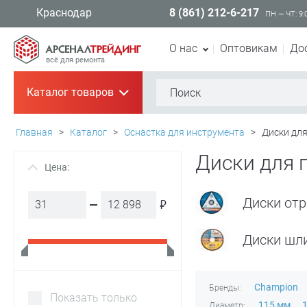
8 (861) 212-6-217
Краснодар
ПН — ЧТ: 9:
О нас
Оптовикам
До
всё для ремонта
Каталог товаров
+
Главная
>
Каталог
>
Оснастка для инструмента
>
Диски дл
Диски для 
Цена:
+
Диски от
₽
Диски шл
Champion
Бренды:
Показать только
115 мм
Диаметр: