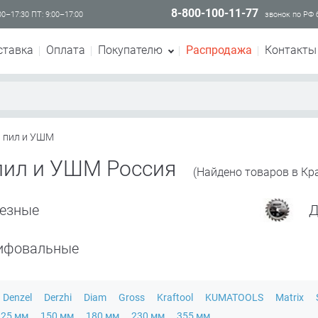
8-800-100-11-77
00–17:30 ПТ: 9:00–17:00
звонок по РФ
ставка
Оплата
Покупателю
Распродажа
Контакты
я пил и УШМ
пил и УШМ Россия
(Найдено товаров в Кра
резные
Д
ифовальные
Denzel
Derzhi
Diam
Gross
Kraftool
KUMATOOLS
Matrix
125 мм
150 мм
180 мм
230 мм
355 мм