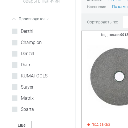
товары в наличии
По кам
Назначение:
Производитель:
+
Сортировать по:
Derzhi
Код товара
001
Champion
Denzel
Diam
KUMATOOLS
Stayer
Matrix
Sparta
Kraftool
под заказ
Ещё