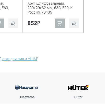
й,
Круг шлифовальный,
 F60,
200х20х32 мм, 63С, F90, K
Россия, 73486
₽
852
Диски для пил и УШМ
"
Husqvarna
Huter