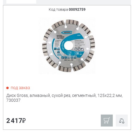
Код товара
00092759
Сорт. по:
Цене
Популярности
Цена:
+
₽
Показать только
под заказ
товары в наличии
Диск Gross, алмазный, сухой рез, сегментный, 125х22,2 мм,
730037
Производитель:
+
₽
2 417
Derzhi
Champion