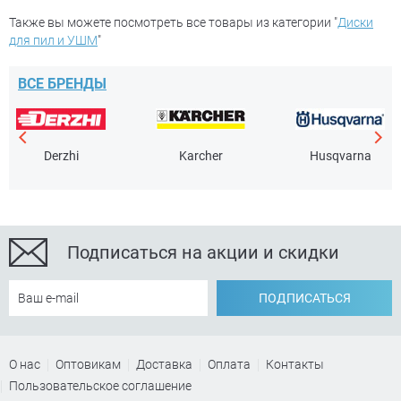
Denzel
Diam
Также вы можете посмотреть все товары из категории "
Диски
KUMATOOLS
Stayer
для пил и УШМ
"
Matrix
Sparta
ВСЕ БРЕНДЫ
Kraftool
Gross
Ещё
Зубр
Кратон
Derzhi
Karcher
Husqvarna
Мощность
+
Россия
Сибртех
Подписаться на акции и скидки
ПОДПИСАТЬСЯ
О нас
Оптовикам
Доставка
Оплата
Контакты
Пользовательское соглашение