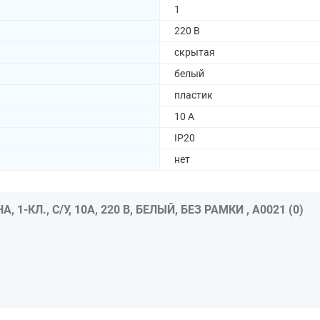
1
220 В
скрытая
белый
пластик
10 А
IP20
нет
КЛ., С/У, 10А, 220 В, БЕЛЫЙ, БЕЗ РАМКИ , A0021 (0)