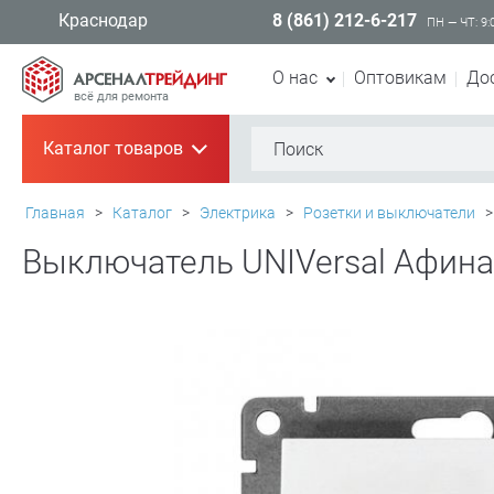
8 (861) 212-6-217
Краснодар
ПН — ЧТ: 9:
О нас
Оптовикам
До
всё для ремонта
Каталог товаров
+
Главная
>
Каталог
>
Электрика
>
Розетки и выключатели
>
Выключатель UNIVersal Афина, 1