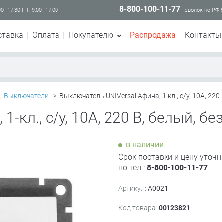
8-800-100-11-77
00–17:30 ПТ: 9:00–17:00
звонок по РФ
ставка
Оплата
Покупателю
Распродажа
Контакты
Выключатели
>
Выключатель UNIVersal Афина, 1-кл., с/у, 10А, 220 
-кл., с/у, 10А, 220 В, белый, бе
в наличии
Срок поставки и цену уточн
по тел.:
8-800-100-11-77
Артикул:
A0021
Код товара:
00123821