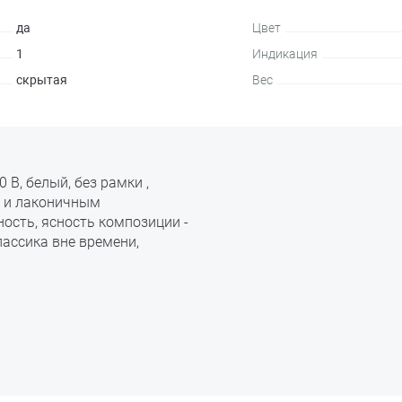
да
Цвет
1
Индикация
скрытая
Вес
0 В, белый, без рамки ,
 и лаконичным
ость, ясность композиции -
лассика вне времени,