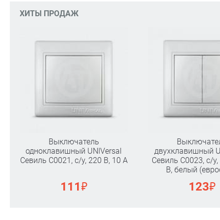
ХИТЫ ПРОДАЖ
Выключатель
Выключате
одноклавишный UNIVersal
двухклавишный U
Севиль С0021, с/у, 220 В, 10 А
Севиль С0023, с/у, 
В, белый (евро
₽
₽
111
123