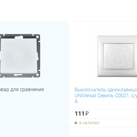
овар для сравнения
Выключатель одноклавиш
UNIVersal Севиль С0021, с/у
А
₽
111
в наличии