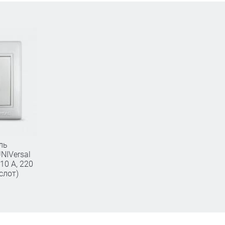
ль
NIVersal
10 А, 220
слот)