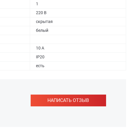
1
220 В
скрытая
белый
10 А
IP20
есть
НАПИСАТЬ ОТЗЫВ