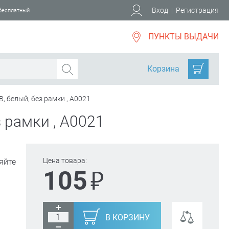
Вход
|
Регистрация
 бесплатный
ПУНКТЫ ВЫДАЧИ
Корзина
В, белый, без рамки , A0021
з рамки , A0021
Цена товара:
яйте
₽
105
В КОРЗИНУ