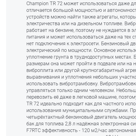
Champion TR 72 может использоваться даже дл
отличается большой мощностью и автономнос
устройств можно найти также агрегаты, котор
электричества или на дизельном топливе. Виб
работает на бензине, поэтому не нуждается в 
питания и может использоваться даже на тех с
нет подключения к электросети. Бензиновый дв
электрический по мощности. Основное использ
уплотнение грунта в труднодоступных местах.
размерам она может пройти в подвале или на н
виброплита или другой крупногабаритный агрег
выравнивания и уплотнения небольших участк
использовать вибротрамбовку. Вибротрамбовк
управляться только одним человеком. Небольш
перевозить её даже в легковой машине, поэто
TR 72 идеально подходит как для частного испо
использования муниципальными службами. Пр
четырёхтактный бензиновый двигатель мощность
бак для топлива 2,8 л надёжная электронная си
F7RTC эффективность - 120 м2/час автономна