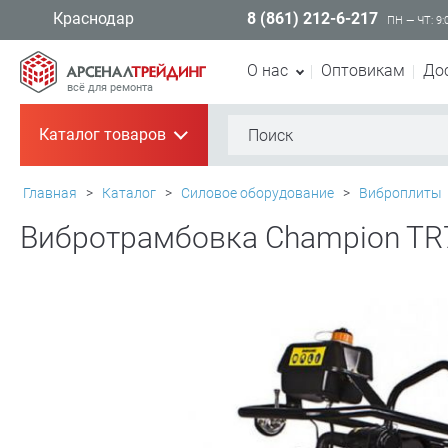
8 (861) 212-6-217
Краснодар
ПН — ЧТ: 9:
О нас
Оптовикам
До
всё для ремонта
Каталог товаров
+
Главная
>
Каталог
>
Силовое оборудование
>
Виброплиты
Вибротрамбовка Champion TR