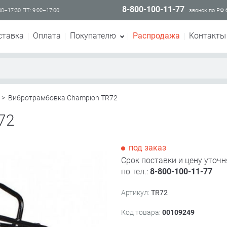
8-800-100-11-77
00–17:30 ПТ: 9:00–17:00
звонок по РФ
ставка
Оплата
Покупателю
Распродажа
Контакты
>
Вибротрамбовка Champion TR72
72
под заказ
Срок поставки и цену уточн
по тел.:
8-800-100-11-77
Артикул:
TR72
Код товара:
00109249