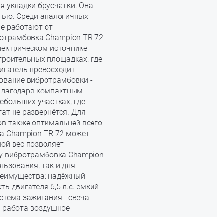
я укладки брусчатки. Она
тью. Среди аналогичных
ые работают от
ротрамбовка Champion TR 72
электрическом источнике
троительных площадках, где
игатель превосходит
ование вибротрамбовки -
 Благодаря компактным
ебольших участках, где
ат не развернётся. Для
ов также оптимальней всего
а Champion TR 72 может
ой вес позволяет
му вибротрамбовка Champion
льзования, так и для
еимущества: надёжный
 двигателя 6,5 л.с. емкий
стема зажигания - свеча
я работа воздушное