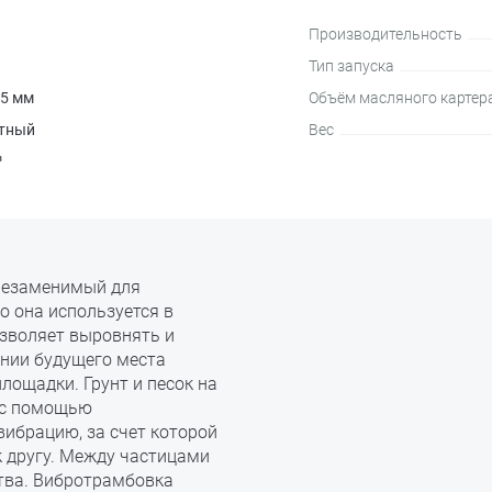
Производительность
Тип запуска
5 мм
Объём масляного картер
ктный
Вес
³
 незаменимый для
о она используется в
зволяет выровнять и
ании будущего места
лощадки. Грунт и песок на
 с помощью
вибрацию, за счет которой
к другу. Между частицами
ства. Вибротрамбовка