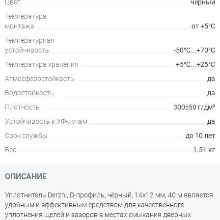
Цвет
чёрный
Температура
монтажа
от +5°С
Температурная
устойчивость
-50°С...+70°С
Температура хранения
+5°С...+25°С
Атмосферостойкость
да
Водостойкость
да
Плотность
300±50 г/дм³
Устойчивость к УФ-лучам
да
Срок службы
до 10 лет
Вес
1.51 кг
ОПИСАНИЕ
Уплотнитель Derzhi, D-профиль, чёрный, 14х12 мм, 40 м является
удобным и эффективным средством для качественного
уплотнения щелей и зазоров в местах смыкания дверных