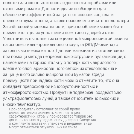
полотен или оконных створок с дверными коробками или
оконными рамами. Данное изделие необходимо для
обеспечения эффективной защиты от сквозняков, влаги,
внешнего шума и пыли, а также позволяет снизить теплопотери.
За счёт своей универсальности, приспособление может быть
применено в целях уплотнения всех типов дверей и окон.
Уплотнитель выполнен из специальной микропористой резины
на основе этилен-пропиленового каучука (ЭПДМ-резина) с
закрытыми ячейками пор. Данный материал изготавливается
при помощи метода непрерывной экструзии и вулканизации, с
нанесением на горизонтальную поверхность акрилового
клеящего слоя, армированного сеткой из стекловолокна и
защищенного силиконизированной бумагой. Среди
преимуществ принадлежности можно отметить то, что она
обладает превосходной износоустойчивостью и
атмосферостойкостью. Продукт не подвержен воздействию
ультрафиолетовых лучей, а также относительно высоких и
низких температур.
Производитель оставляет за собой право
самостоятельно изменять комплектацию,
характеристики, страну производства товара без
дополнительного уведомления дилеров. Сведения
о комплекте поставки, упаковке и внешнем виде
могут отличаться от указанных на сайте.